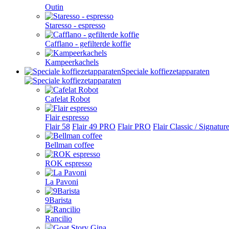
Outin
Staresso - espresso
Cafflano - gefilterde koffie
Kampeerkachels
Speciale koffiezetapparaten
Cafelat Robot
Flair espresso
Flair 58
Flair 49 PRO
Flair PRO
Flair Classic / Signatur
Bellman coffee
ROK espresso
La Pavoni
9Barista
Rancilio