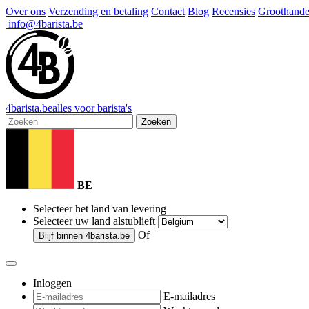
Over ons
Verzending en betaling
Contact
Blog
Recensies
Groothande
info@4barista.be
4
barista
.be
alles voor barista's
Zoeken
BE
Selecteer het land van levering
Selecteer uw land alstublieft
Of
Blijf binnen
4barista.be
Inloggen
E-mailadres