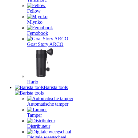
Fellow
Mlynko
Femobook
Goat Story ARCO
Hario
Barista tools
Automatische tamper
Tamper
Distributeur
Digitale weegschaal