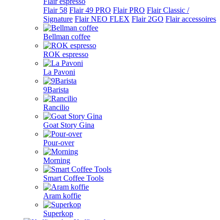
Flair espresso
Flair 58
Flair 49 PRO
Flair PRO
Flair Classic /
Signature
Flair NEO FLEX
Flair 2GO
Flair accessoires
Bellman coffee
ROK espresso
La Pavoni
9Barista
Rancilio
Goat Story Gina
Pour-over
Morning
Smart Coffee Tools
Aram koffie
Superkop