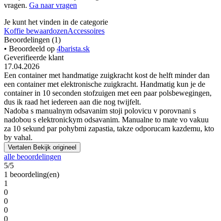
vragen.
Ga naar vragen
Je kunt het vinden in de categorie
Koffie bewaardozen
Accessoires
Beoordelingen (1)
• Beoordeeld op
4barista.sk
Geverifieerde klant
17.04.2026
Een container met handmatige zuigkracht kost de helft minder dan
een container met elektronische zuigkracht. Handmatig kun je de
container in 10 seconden stofzuigen met een paar polsbewegingen,
dus ik raad het iedereen aan die nog twijfelt.
Nadoba s manualnym odsavanim stoji polovicu v porovnani s
nadobou s elektronickym odsavanim. Manualne to mate vo vakuu
za 10 sekund par pohybmi zapastia, takze odporucam kazdemu, kto
by vahal.
Vertalen
Bekijk origineel
alle beoordelingen
5/5
1 beoordeling(en)
1
0
0
0
0