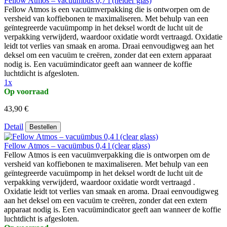
Fellow Atmos – vacuümbus 0,7 l (helder glas)
Fellow Atmos is een vacuümverpakking die is ontworpen om de
versheid van koffiebonen te maximaliseren. Met behulp van een
geïntegreerde vacuümpomp in het deksel wordt de lucht uit de
verpakking verwijderd, waardoor oxidatie wordt vertraagd. Oxidatie
leidt tot verlies van smaak en aroma. Draai eenvoudigweg aan het
deksel om een vacuüm te creëren, zonder dat een extern apparaat
nodig is. Een vacuümindicator geeft aan wanneer de koffie
luchtdicht is afgesloten.
1x
Op voorraad
43,90 €
Detail
Bestellen
Fellow Atmos – vacuümbus 0,4 l (clear glass)
Fellow Atmos is een vacuümverpakking die is ontworpen om de
versheid van koffiebonen te maximaliseren. Met behulp van een
geïntegreerde vacuümpomp in het deksel wordt de lucht uit de
verpakking verwijderd, waardoor oxidatie wordt vertraagd .
Oxidatie leidt tot verlies van smaak en aroma. Draai eenvoudigweg
aan het deksel om een vacuüm te creëren, zonder dat een extern
apparaat nodig is. Een vacuümindicator geeft aan wanneer de koffie
luchtdicht is afgesloten.