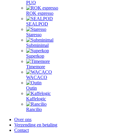
PUQ
ROK espresso
SEALPOD
Staresso
Subminimal
Superkop
Timemore
WACACO
Outin
Kaffelogic
Rancilio
Over ons
Verzending en betaling
Contact