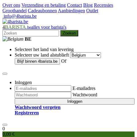
Over ons
Verzending en betaling
Contact
Blog
Recensies
Groothandel
Cadeaubonnen
Aanbiedingen
Outlet
info@4barista.be
4
BARISTA
alles voor barista's
.be
Zoeken
BE
Selecteer het land van levering
Selecteer uw land alstublieft
Of
Blijf binnen
4barista.be
Inloggen
E-mailadres
Wachtwoord
Inloggen
Wachtwoord vergeten
Registreren
0
0,00 €