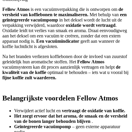
Fellow Atmos
is een vacuümverpakking die is ontworpen om
de
versheid van koffiebonen te maximaliseren.
Met behulp van
een
geïntegreerde vacuümpomp
in het deksel wordt de lucht uit de
verpakking verwijderd, waardoor
oxidatie wordt vertraagd
.
Oxidatie leidt tot verlies van smaak en aroma. Draai eenvoudigweg
aan het deksel om een vacuüm te creëren, zonder dat een extern
apparaat nodig is.
Een vacuümindicator
geeft aan wanneer de
koffie luchtdicht is afgesloten.
Na het branden verliezen koffiebonen door de invloed van zuurstof
geleidelijk hun aromatische stoffen. Het
Fellow Atmos
vacuümsysteem kan dit proces aanzienlijk vertragen en helpt
de
kwaliteit van de koffie
optimaal te behouden – iets wat u vooral bij
fijne koffie zult waarderen.
Belangrijkste voordelen Fellow Atmos
Verwijdert actief lucht en
vertraagt de oxidatie van koffie.
Het zorgt ervoor dat het aroma, de smaak en de versheid
van de bonen langer behouden blijven
.
Geïntegreerde vacuümpomp
– geen externe apparatuur
nodig.