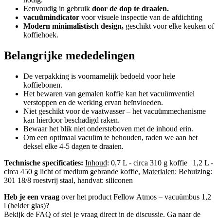
Eenvoudig in gebruik
door de dop te draaien.
vacuümindicator
voor visuele inspectie van de afdichting
Modern minimalistisch design,
geschikt voor elke keuken of
koffiehoek.
Belangrijke mededelingen
De verpakking is voornamelijk bedoeld voor hele
koffiebonen.
Het bewaren van gemalen koffie kan het vacuümventiel
verstoppen en de werking ervan beïnvloeden.
Niet geschikt voor de vaatwasser – het vacuümmechanisme
kan hierdoor beschadigd raken.
Bewaar het blik niet ondersteboven met de inhoud erin.
Om een optimaal vacuüm te behouden, raden we aan het
deksel elke 4-5 dagen te draaien.
Technische specificaties:
Inhoud
: 0,7 L - circa 310 g koffie | 1,2 L -
circa 450 g licht of medium gebrande koffie,
Materialen
:
Behuizing:
301 18/8 roestvrij staal, handvat: siliconen
Heb je een vraag
over het product Fellow Atmos – vacuümbus 1,2
l (helder glas)?
Bekijk de FAQ of stel je vraag direct in de discussie. Ga naar de