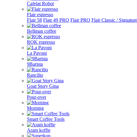
Cafelat Robot
Flair espresso
Flair 58
Flair 49 PRO
Flair PRO
Flair Classic / Signatur
Bellman coffee
ROK espresso
La Pavoni
9Barista
Rancilio
Goat Story Gina
Pour-over
Morning
Smart Coffee Tools
Aram koffie