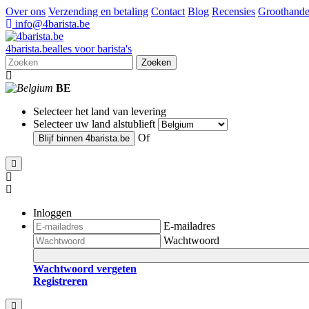
Over ons
Verzending en betaling
Contact
Blog
Recensies
Groothande
info@4barista.be
4
barista
.be
alles voor barista's
Zoeken
BE
Selecteer het land van levering
Selecteer uw land alstublieft
Of
Blijf binnen
4barista.be
Inloggen
E-mailadres
Wachtwoord
Wachtwoord vergeten
Registreren