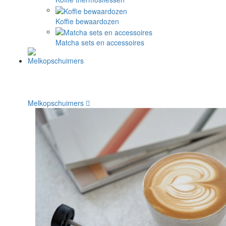
Koffie bewaardozen
Matcha sets en accessoires
Melkopschuimers