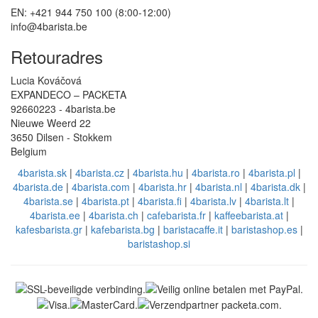
EN: +421 944 750 100 (8:00-12:00)
info@4barista.be
Retouradres
Lucia Kováčová
EXPANDECO – PACKETA
92660223 - 4barista.be
Nieuwe Weerd 22
3650 Dilsen - Stokkem
Belgium
4barista.sk
|
4barista.cz
|
4barista.hu
|
4barista.ro
|
4barista.pl
|
4barista.de
|
4barista.com
|
4barista.hr
|
4barista.nl
|
4barista.dk
|
4barista.se
|
4barista.pt
|
4barista.fi
|
4barista.lv
|
4barista.lt
|
4barista.ee
|
4barista.ch
|
cafebarista.fr
|
kaffeebarista.at
|
kafesbarista.gr
|
kafebarista.bg
|
baristacaffe.it
|
baristashop.es
|
baristashop.si