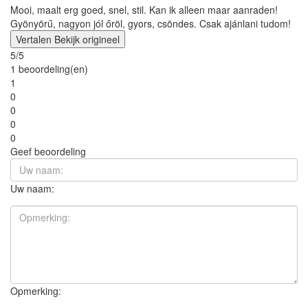
Mooi, maalt erg goed, snel, stil. Kan ik alleen maar aanraden!
Gyönyörű, nagyon jól őröl, gyors, csöndes. Csak ajánlani tudom!
Vertalen
Bekijk origineel
5/5
1 beoordeling(en)
1
0
0
0
0
Geef beoordeling
Uw naam:
Opmerking: