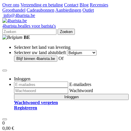
Over ons
Verzending en betaling
Contact
Blog
Recensies
Groothandel
Cadeaubonnen
Aanbiedingen
Outlet
info@4barista.be
4
barista
.be
alles voor barista's
Zoeken
BE
Selecteer het land van levering
Selecteer uw land alstublieft
Of
Blijf binnen
4barista.be
Inloggen
E-mailadres
Wachtwoord
Inloggen
Wachtwoord vergeten
Registreren
0
0,00 €