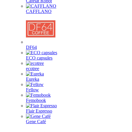
Cafelat Robot
CAFFLANO
DF64
ECO capsules
ecotree
Eureka
Fellow
Femobook
Flair Espresso
Gene Café