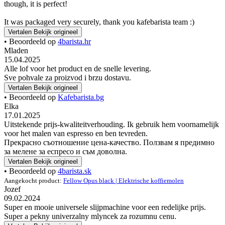
though, it is perfect!
It was packaged very securely, thank you kafebarista team :)
Vertalen
Bekijk origineel
• Beoordeeld op
4barista.hr
Mladen
15.04.2025
Alle lof voor het product en de snelle levering.
Sve pohvale za proizvod i brzu dostavu.
Vertalen
Bekijk origineel
• Beoordeeld op
Kafebarista.bg
Elka
17.01.2025
Uitstekende prijs-kwaliteitverhouding. Ik gebruik hem voornamelijk
voor het malen van espresso en ben tevreden.
Прекрасно съотношение цена-качество. Ползвам я предимно
за мелене за еспресо и съм доволна.
Vertalen
Bekijk origineel
• Beoordeeld op
4barista.sk
Aangekocht product:
Fellow Opus black | Elektrische koffiemolen
Jozef
09.02.2024
Super en mooie universele slijpmachine voor een redelijke prijs.
Super a pekny univerzalny mlyncek za rozumnu cenu.