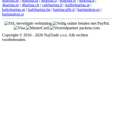
4barista.se
|
4barista.pt
|
4barista.fi
|
4barista.lv
|
4barista.lt
|
4barista.ee
|
4barista.ch
|
cafebarista.fr
|
kaffeebarista.at
|
kafesbarista.gr
|
kafebarista.bg
|
baristacaffe.it
|
baristashop.es
|
baristashop.si
Copyright © 2016 - 2026 NajTrade s.r.o. Alle rechten
voorbehouden.