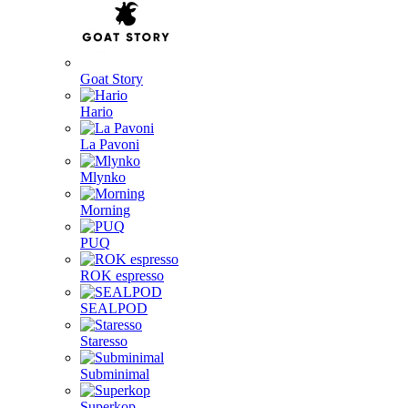
Goat Story
Hario
La Pavoni
Mlynko
Morning
PUQ
ROK espresso
SEALPOD
Staresso
Subminimal
Superkop