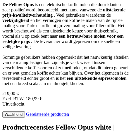
De Fellow Opus
is een elektrische koffiemolen die door klanten
zeer positief wordt beoordeeld, met name vanwege de
uitstekende
prijs-kwaliteitverhouding
. Veel gebruikers waarderen de
veelzijdigheid
en het vermogen om koffie te malen van de fijnste
maling voor Turkse koffie tot grovere maling voor filterkoffie. Het
wordt beschouwd als een uitstekende keuze voor thuisgebruik,
vooral als u op zoek bent naar
een betrouwbare molen voor een
redelijke prijs
. De leverancier wordt geprezen om de snelle en
veilige levering.
Sommige gebruikers hebben opgemerkt dat het nauwkeurig afstellen
van de maling lastiger kan zijn als je vaak wisselt tussen
verschillende koffiesoorten of zetmethoden, omdat dit intern gebeurt
en er wat gemalen koffie achter kan blijven. Over het algemeen is de
tevredenheid echter groot en is het
een uitstekende espressomolen
met een breed scala aan maalmogelijkheden.
219,00 €
Excl. BTW: 180,99 €
Uitverkocht
Gerelateerde producten
Waakhond
Productrecensies Fellow Opus white |