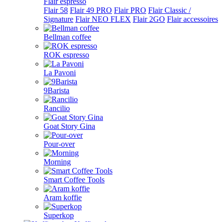
Flair espresso
Flair 58
Flair 49 PRO
Flair PRO
Flair Classic /
Signature
Flair NEO FLEX
Flair 2GO
Flair accessoires
Bellman coffee
ROK espresso
La Pavoni
9Barista
Rancilio
Goat Story Gina
Pour-over
Morning
Smart Coffee Tools
Aram koffie
Superkop