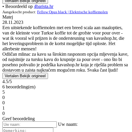
Vertalen
Bekijk origineel
• Beoordeeld op
4barista.hr
Aangekocht product:
Fellow Opus black | Elektrische koffiemolen
Matej
28.11.2023
Een uitstekende koffiemolen met een breed scala aan maalopties,
van de kleinste voor Turkse koffie tot de grofste voor pour over -
wat ik vooral wil prijzen is de ondersteuning van kavashop.hr, die
het leveringsprobleem in de kortst mogelijke tijd oploste. Het
allerbeste mensen!
Odličan mlinac za kavu sa širokim rasponom opcija mljevenja kave,
od najsitnije za tursku kavu do krupnije za pour over - ono što bi
posebno pohvalio je podrška kavashop.hr koja je riješila problem sa
dostavom u zaista najkraćem mogućem roku. Svaka čast ljudi!
Vertalen
Bekijk origineel
4.5/5
6 beoordeling(en)
5
0
0
1
0
Geef beoordeling
Uw naam: