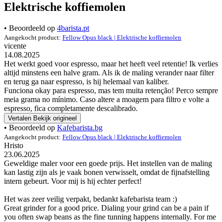
Elektrische koffiemolen
• Beoordeeld op
4barista.pt
Aangekocht product:
Fellow Opus black | Elektrische koffiemolen
vicente
14.08.2025
Het werkt goed voor espresso, maar het heeft veel retentie! Ik verlies
altijd minstens een halve gram. Als ik de maling verander naar filter
en terug ga naar espresso, is hij helemaal van kaliber.
Funciona okay para espresso, mas tem muita retenção! Perco sempre
meia grama no mínimo. Caso altere a moagem para filtro e volte a
espresso, fica completamente descalibrado.
Vertalen
Bekijk origineel
• Beoordeeld op
Kafebarista.bg
Aangekocht product:
Fellow Opus black | Elektrische koffiemolen
Hristo
23.06.2025
Geweldige maler voor een goede prijs. Het instellen van de maling
kan lastig zijn als je vaak bonen verwisselt, omdat de fijnafstelling
intern gebeurt. Voor mij is hij echter perfect!
Het was zeer veilig verpakt, bedankt kafebarista team :)
Great grinder for a good price. Dialing your grind can be a pain if
you often swap beans as the fine tunning happens internally. For me