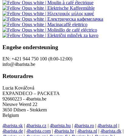
Engelse ondersteuning
EN: +421 944 750 100 (8:00-12:00)
info@4barista.be
Retouradres
Lucia Kováčová
EXPANDECO – PACKETA
92660223 - 4barista.be
Nieuwe Weerd 22
3650 Dilsen - Stokkem
Belgium
4barista.sk
|
4barista.cz
|
4barista.hu
|
4barista.ro
|
4barista.pl
|
4barista.de
|
4barista.com
|
4barista.hr
|
4barista.nl
|
4barista.dk
|