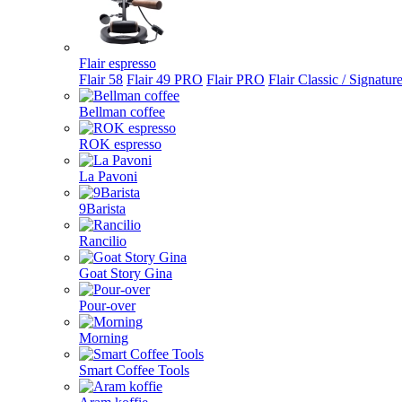
Flair espresso
Flair 58
Flair 49 PRO
Flair PRO
Flair Classic / Signatur
Bellman coffee
ROK espresso
La Pavoni
9Barista
Rancilio
Goat Story Gina
Pour-over
Morning
Smart Coffee Tools