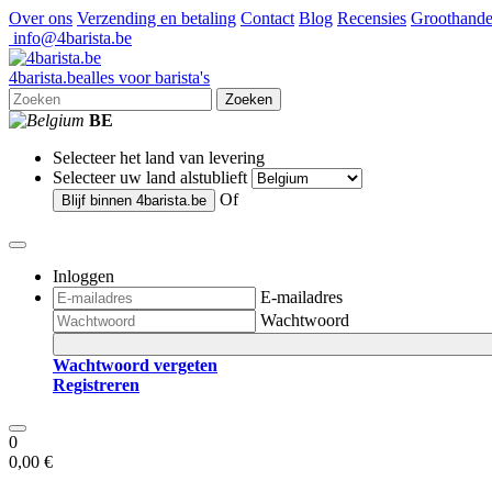
Over ons
Verzending en betaling
Contact
Blog
Recensies
Groothande
info@4barista.be
4
barista
.be
alles voor barista's
Zoeken
BE
Selecteer het land van levering
Selecteer uw land alstublieft
Of
Blijf binnen
4barista.be
Inloggen
E-mailadres
Wachtwoord
Wachtwoord vergeten
Registreren
0
0,00 €