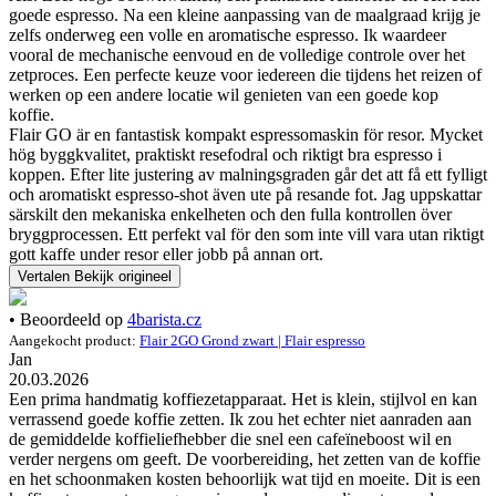
goede espresso. Na een kleine aanpassing van de maalgraad krijg je
zelfs onderweg een volle en aromatische espresso. Ik waardeer
vooral de mechanische eenvoud en de volledige controle over het
zetproces. Een perfecte keuze voor iedereen die tijdens het reizen of
werken op een andere locatie wil genieten van een goede kop
koffie.
Flair GO är en fantastisk kompakt espressomaskin för resor. Mycket
hög byggkvalitet, praktiskt resefodral och riktigt bra espresso i
koppen. Efter lite justering av malningsgraden går det att få ett fylligt
och aromatiskt espresso-shot även ute på resande fot. Jag uppskattar
särskilt den mekaniska enkelheten och den fulla kontrollen över
bryggprocessen. Ett perfekt val för den som inte vill vara utan riktigt
gott kaffe under resor eller jobb på annan ort.
Vertalen
Bekijk origineel
• Beoordeeld op
4barista.cz
Aangekocht product:
Flair 2GO Grond zwart | Flair espresso
Jan
20.03.2026
Een prima handmatig koffiezetapparaat. Het is klein, stijlvol en kan
verrassend goede koffie zetten. Ik zou het echter niet aanraden aan
de gemiddelde koffieliefhebber die snel een cafeïneboost wil en
verder nergens om geeft. De voorbereiding, het zetten van de koffie
en het schoonmaken kosten behoorlijk wat tijd en moeite. Dit is een