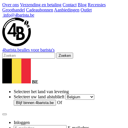
Over ons
Verzending en betaling
Contact
Blog
Recensies
Groothandel
Cadeaubonnen
Aanbiedingen
Outlet
info@4barista.be
4
barista
.be
alles voor barista's
Zoeken
BE
Selecteer het land van levering
Selecteer uw land alstublieft
Of
Blijf binnen
4barista.be
Inloggen
E-mailadres