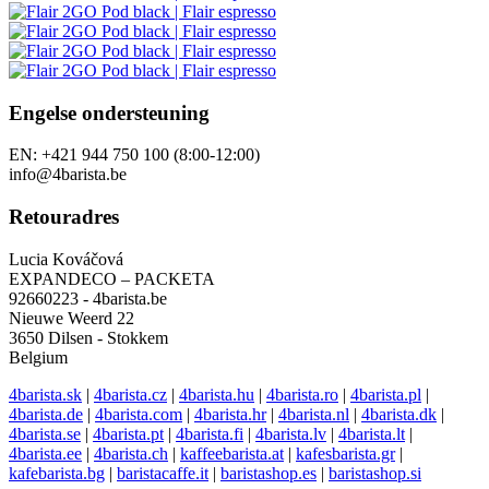
Engelse ondersteuning
EN: +421 944 750 100 (8:00-12:00)
info@4barista.be
Retouradres
Lucia Kováčová
EXPANDECO – PACKETA
92660223 - 4barista.be
Nieuwe Weerd 22
3650 Dilsen - Stokkem
Belgium
4barista.sk
|
4barista.cz
|
4barista.hu
|
4barista.ro
|
4barista.pl
|
4barista.de
|
4barista.com
|
4barista.hr
|
4barista.nl
|
4barista.dk
|
4barista.se
|
4barista.pt
|
4barista.fi
|
4barista.lv
|
4barista.lt
|
4barista.ee
|
4barista.ch
|
kaffeebarista.at
|
kafesbarista.gr
|
kafebarista.bg
|
baristacaffe.it
|
baristashop.es
|
baristashop.si