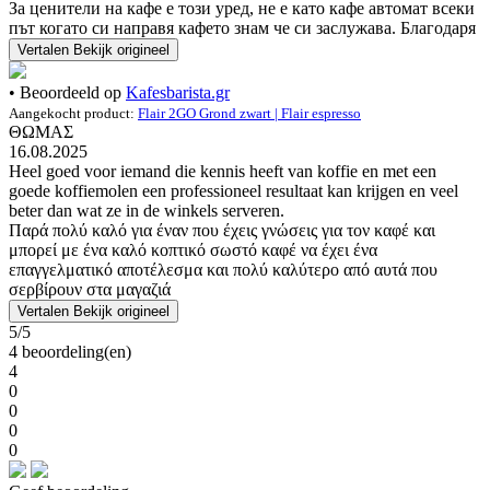
За ценители на кафе е този уред, не е като кафе автомат всеки
път когато си направя кафето знам че си заслужава. Благодаря
Vertalen
Bekijk origineel
• Beoordeeld op
Kafesbarista.gr
Aangekocht product:
Flair 2GO Grond zwart | Flair espresso
ΘΩΜΑΣ
16.08.2025
Heel goed voor iemand die kennis heeft van koffie en met een
goede koffiemolen een professioneel resultaat kan krijgen en veel
beter dan wat ze in de winkels serveren.
Παρά πολύ καλό για έναν που έχεις γνώσεις για τον καφέ και
μπορεί με ένα καλό κοπτικό σωστό καφέ να έχει ένα
επαγγελματικό αποτέλεσμα και πολύ καλύτερο από αυτά που
σερβίρουν στα μαγαζιά
Vertalen
Bekijk origineel
5/5
4 beoordeling(en)
4
0
0
0
0