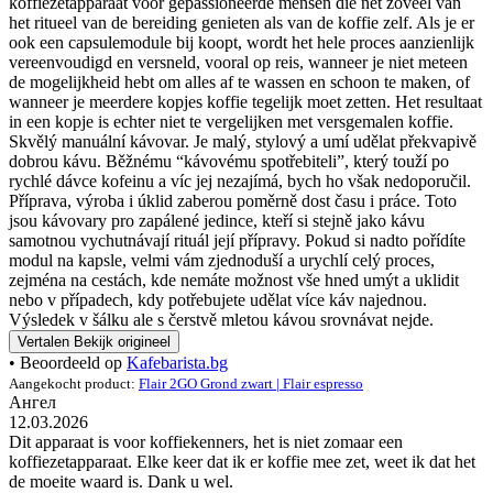
koffiezetapparaat voor gepassioneerde mensen die net zoveel van
het ritueel van de bereiding genieten als van de koffie zelf. Als je er
ook een capsulemodule bij koopt, wordt het hele proces aanzienlijk
vereenvoudigd en versneld, vooral op reis, wanneer je niet meteen
de mogelijkheid hebt om alles af te wassen en schoon te maken, of
wanneer je meerdere kopjes koffie tegelijk moet zetten. Het resultaat
in een kopje is echter niet te vergelijken met versgemalen koffie.
Skvělý manuální kávovar. Je malý, stylový a umí udělat překvapivě
dobrou kávu. Běžnému “kávovému spotřebiteli”, který touží po
rychlé dávce kofeinu a víc jej nezajímá, bych ho však nedoporučil.
Příprava, výroba i úklid zaberou poměrně dost času i práce. Toto
jsou kávovary pro zapálené jedince, kteří si stejně jako kávu
samotnou vychutnávají rituál její přípravy. Pokud si nadto pořídíte
modul na kapsle, velmi vám zjednoduší a urychlí celý proces,
zejména na cestách, kde nemáte možnost vše hned umýt a uklidit
nebo v případech, kdy potřebujete udělat více káv najednou.
Výsledek v šálku ale s čerstvě mletou kávou srovnávat nejde.
Vertalen
Bekijk origineel
• Beoordeeld op
Kafebarista.bg
Aangekocht product:
Flair 2GO Grond zwart | Flair espresso
Ангел
12.03.2026
Dit apparaat is voor koffiekenners, het is niet zomaar een
koffiezetapparaat. Elke keer dat ik er koffie mee zet, weet ik dat het
de moeite waard is. Dank u wel.