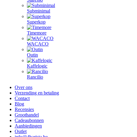
Subminimal
Superkop
Timemore
WACACO
Outin
Kaffelogic
Rancilio
Over ons
Verzending en betaling
Contact
Blog
Recensies
Groothandel
Cadeaubonnen
Aanbiedingen
Outlet
info@4barista.be