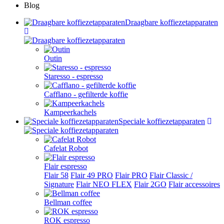
Blog
Draagbare koffiezetapparaten
Outin
Staresso - espresso
Cafflano - gefilterde koffie
Kampeerkachels
Speciale koffiezetapparaten
Cafelat Robot
Flair espresso
Flair 58
Flair 49 PRO
Flair PRO
Flair Classic /
Signature
Flair NEO FLEX
Flair 2GO
Flair accessoires
Bellman coffee
ROK espresso