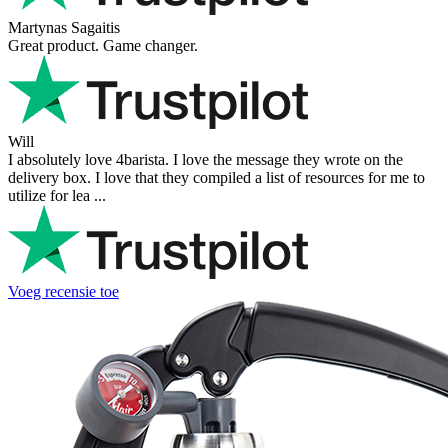
Ihor Zlobin
Fantastisk upplevelse från början till slut. Snabb leverans, mycket
bra kommunikation och produkter av hög kvalitet. Allt kom
välpackat och i perf ...
George Staf
Fast delivery. Good communication and feedback throughout the
order procedure and delivery.
Martynas Sagaitis
Great product. Game changer.
Will
I absolutely love 4barista. I love the message they wrote on the