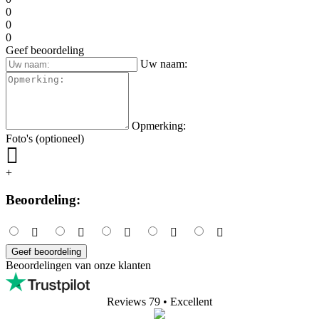
levering op 13.8.
(
bezorgopties
)
Productrecensies Flair Portafilter funnel |
Flair 58
• Beoordeeld op
4barista.sk
Peter H.
12.10.2023
Alles zoals verwacht. Uitstekende functionaliteit en verwerking.
Všetko podľa očakávania. Výborná funkčnosť aj spracovanie.
Vertalen
Bekijk origineel
5/5
1 beoordeling(en)
1
0
0
0
0
Geef beoordeling
Uw naam: