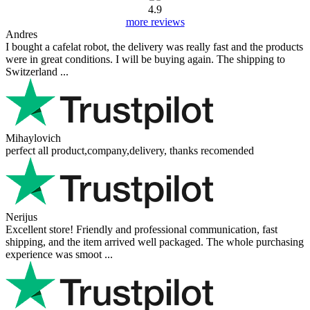
Opmerking:
Foto's (optioneel)
+
Beoordeling:
Geef beoordeling
Beoordelingen van onze klanten
Reviews 79
• Excellent
4.9
more reviews
Andres
I bought a cafelat robot, the delivery was really fast and the products
were in great conditions. I will be buying again. The shipping to
Switzerland ...