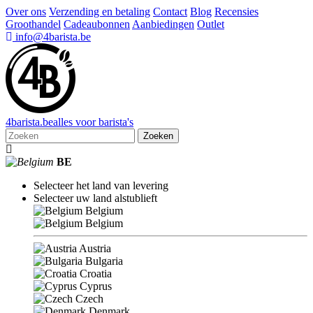
Over ons
Verzending en betaling
Contact
Blog
Recensies
Groothandel
Cadeaubonnen
Aanbiedingen
Outlet
info@4barista.be
4
barista
.be
alles voor barista's
Zoeken
BE
Selecteer het land van levering
Selecteer uw land alstublieft
Belgium
Belgium
Austria
Bulgaria
Croatia
Cyprus
Czech
Denmark