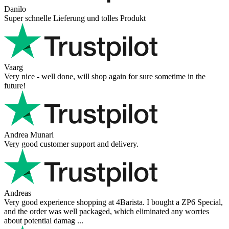
Hanna
Def recommend! Even with the trust pilot results, I'm always a bit
scared ordering from websites I did not hear of before, but this one
is 100% solid ...
Ahmed Sherif
Excellent coffee grinder! The shipping was surprisingly fast, even
though I’m in Greece and the store is based in Romania/Austria.
The grinder feels ...
Danilo
Super schnelle Lieferung und tolles Produkt
Vaarg
Very nice - well done, will shop again for sure sometime in the