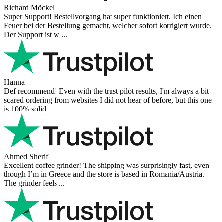
Mihaylovich
perfect all product,company,delivery, thanks recomended
Nerijus
Excellent store! Friendly and professional communication, fast
shipping, and the item arrived well packaged. The whole purchasing
experience was smoot ...
Richard Möckel
Super Support! Bestellvorgang hat super funktioniert. Ich einen
Feuer bei der Bestellung gemacht, welcher sofort korrigiert wurde.
Der Support ist w ...