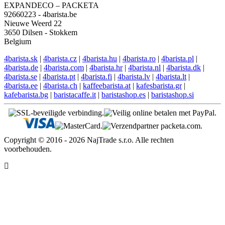
Engelse ondersteuning
EN: +421 944 750 100 (8:00-12:00)
info@4barista.be
Retouradres
Lucia Kováčová
EXPANDECO – PACKETA
92660223 - 4barista.be
Nieuwe Weerd 22
3650 Dilsen - Stokkem
Belgium
4barista.sk
|
4barista.cz
|
4barista.hu
|
4barista.ro
|
4barista.pl
|
4barista.de
|
4barista.com
|
4barista.hr
|
4barista.nl
|
4barista.dk
|
4barista.se
|
4barista.pt
|
4barista.fi
|
4barista.lv
|
4barista.lt
|