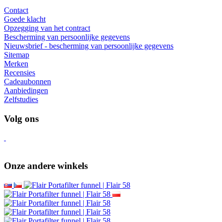
voor bestellingen boven de 200,00 €
Informatie
Over ons
Terugzenden van goederen
Verzending en betaling
Veilig online betalen GoPay
Voorwaarden
Werk met ons samen
Groothandel
Wacaco - geautoriseerde dealer
Cafelat - geautoriseerde dealer
Klantenservice
Contact
Goede klacht
Opzegging van het contract
Bescherming van persoonlijke gegevens
Nieuwsbrief - bescherming van persoonlijke gegevens
Sitemap
Merken
Recensies