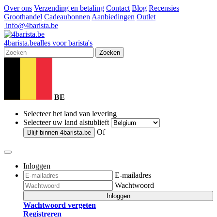
Over ons
Verzending en betaling
Contact
Blog
Recensies
Groothandel
Cadeaubonnen
Aanbiedingen
Outlet
info@4barista.be
4
barista
.be
alles voor barista's
Zoeken
BE
Selecteer het land van levering
Selecteer uw land alstublieft
Of
Blijf binnen
4barista.be
Inloggen
E-mailadres
Wachtwoord
Inloggen
Wachtwoord vergeten
Registreren