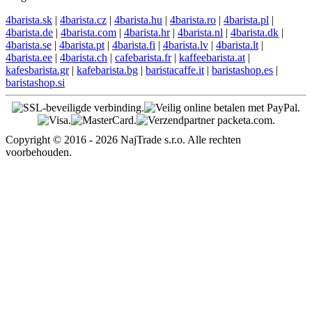
4barista.sk
|
4barista.cz
|
4barista.hu
|
4barista.ro
|
4barista.pl
|
4barista.de
|
4barista.com
|
4barista.hr
|
4barista.nl
|
4barista.dk
|
4barista.se
|
4barista.pt
|
4barista.fi
|
4barista.lv
|
4barista.lt
|
4barista.ee
|
4barista.ch
|
cafebarista.fr
|
kaffeebarista.at
|
kafesbarista.gr
|
kafebarista.bg
|
baristacaffe.it
|
baristashop.es
|
baristashop.si
Copyright © 2016 - 2026 NajTrade s.r.o. Alle rechten
voorbehouden.