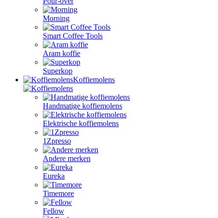
Pour-over
Morning
Smart Coffee Tools
Aram koffie
Superkop
Koffiemolens
Handmatige koffiemolens
Elektrische koffiemolens
1Zpresso
Andere merken
Eureka
Timemore
Fellow