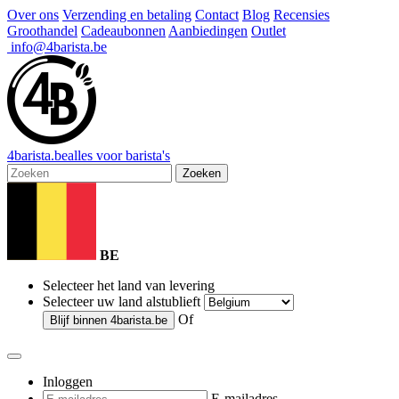
Over ons
Verzending en betaling
Contact
Blog
Recensies
Groothandel
Cadeaubonnen
Aanbiedingen
Outlet
info@4barista.be
4
barista
.be
alles voor barista's
Zoeken
BE
Selecteer het land van levering
Selecteer uw land alstublieft
Of
Blijf binnen
4barista.be
Inloggen
E-mailadres