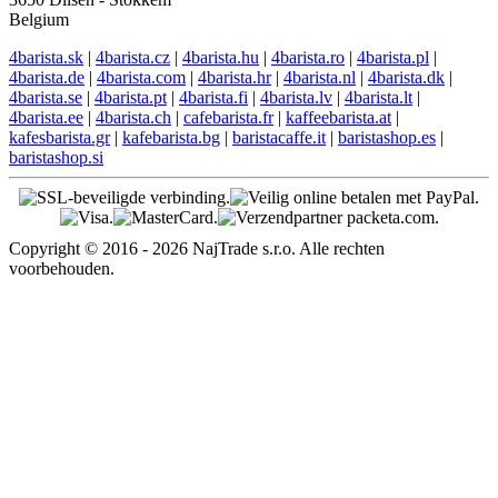
Belgium
4barista.sk
|
4barista.cz
|
4barista.hu
|
4barista.ro
|
4barista.pl
|
4barista.de
|
4barista.com
|
4barista.hr
|
4barista.nl
|
4barista.dk
|
4barista.se
|
4barista.pt
|
4barista.fi
|
4barista.lv
|
4barista.lt
|
4barista.ee
|
4barista.ch
|
cafebarista.fr
|
kaffeebarista.at
|
kafesbarista.gr
|
kafebarista.bg
|
baristacaffe.it
|
baristashop.es
|
baristashop.si
Copyright © 2016 - 2026 NajTrade s.r.o. Alle rechten
voorbehouden.