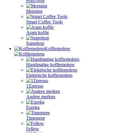
Pour-over
Morning
Smart Coffee Tools
Aram koffie
Superkop
Koffiemolens
Handmatige koffiemolens
Elektrische koffiemolens
1Zpresso
Andere merken
Eureka
Timemore
Fellow