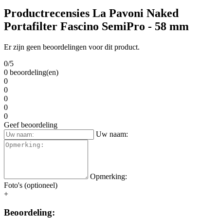
Portafilter Fascino SemiPro -
58 mm
Op zoek naar La Pavoni Naked Portafilter Fascino SemiPro - 58
mm productrecensies?
Tot nu toe heeft dit product een beoordeling gekregen van 0 van de
5 sterren door 0 gebruikers. Hieronder vindt u recensies en
ervaringen van echte gebruikers van de La Pavoni Naked Portafilter
Fascino SemiPro - 58 mm.
99,90 €
Excl. BTW: 82,56 €
Product weergeven
Bestellen
Op voorraad
levering op 14.8.
(
bezorgopties
)
Productrecensies La Pavoni Naked
Portafilter Fascino SemiPro - 58 mm
Er zijn geen beoordelingen voor dit product.
0/5
0 beoordeling(en)