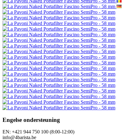
Nieuwsbrief - bescherming van persoonlijke gegevens
Sitemap
Merken
Recensies
Cadeaubonnen
Aanbiedingen
Zelfstudies
Volg ons
Onze andere winkels