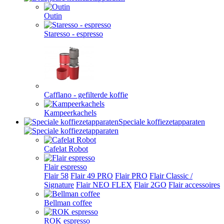
Outin
Staresso - espresso
Cafflano - gefilterde koffie
Kampeerkachels
Speciale koffiezetapparaten
Cafelat Robot
Flair espresso
Flair 58
Flair 49 PRO
Flair PRO
Flair Classic /
Signature
Flair NEO FLEX
Flair 2GO
Flair accessoires
Bellman coffee
ROK espresso