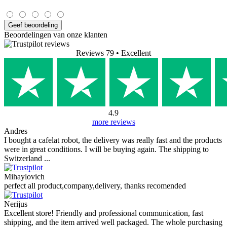
0
0
0
0
0
Geef beoordeling
Uw naam:
Opmerking:
Foto's (optioneel)
+
Beoordeling:
Geef beoordeling
Beoordelingen van onze klanten
Reviews 79
• Excellent