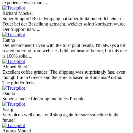
4.9
more reviews
Andres
I bought a cafelat robot, the delivery was really fast and the products
were in great conditions. I will be buying again. The shipping to
Switzerland ...
Mihaylovich
perfect all product,company,delivery, thanks recomended
Nerijus
Excellent store! Friendly and professional communication, fast
shipping, and the item arrived well packaged. The whole purchasing
experience was smoot ...
Richard Möckel
Super Support! Bestellvorgang hat super funktioniert. Ich einen
Feuer bei der Bestellung gemacht, welcher sofort korrigiert wurde.
Der Support ist w ...
Hanna
Def recommend! Even with the trust pilot results, I'm always a bit