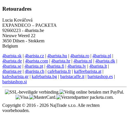
Engelse ondersteuning
EN: +421 944 750 100 (8:00-12:00)
info@4barista.be
Retouradres
Lucia Kováčová
EXPANDECO – PACKETA
92660223 - 4barista.be
Nieuwe Weerd 22
3650 Dilsen - Stokkem
Belgium