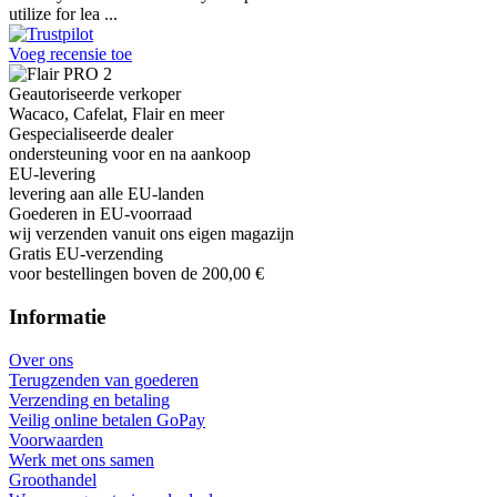
Ihor Zlobin
Fantastisk upplevelse från början till slut. Snabb leverans, mycket
bra kommunikation och produkter av hög kvalitet. Allt kom
välpackat och i perf ...
George Staf
Fast delivery. Good communication and feedback throughout the
order procedure and delivery.
Martynas Sagaitis
Great product. Game changer.
Will
I absolutely love 4barista. I love the message they wrote on the
delivery box. I love that they compiled a list of resources for me to
utilize for lea ...
Voeg recensie toe
Geautoriseerde verkoper
Wacaco, Cafelat, Flair en meer
Gespecialiseerde dealer
ondersteuning voor en na aankoop
EU-levering