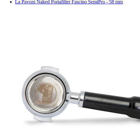
10 tips voor het bereiden van een voortreffelijk drankje
Thee uit de ECO capsule, waarom niet?
Hoe kies je een reiskoffiezetapparaat?
Espresso tonic – een verfrissende zomerhit
alle artikelen
Invoering
Portafilter
La Pavoni Naked Portafilter Fascino SemiPro - 58 mm