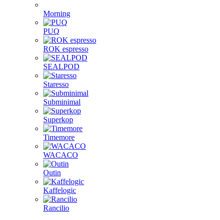
Morning
PUQ
ROK espresso
SEALPOD
Staresso
Subminimal
Superkop
Timemore
WACACO
Outin
Kaffelogic
Rancilio