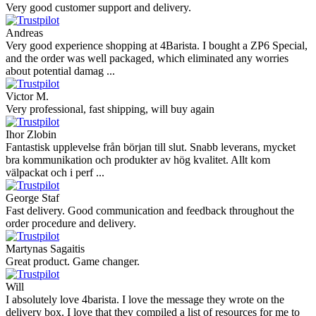
scared ordering from websites I did not hear of before, but this one
is 100% solid ...
Ahmed Sherif
Excellent coffee grinder! The shipping was surprisingly fast, even
though I’m in Greece and the store is based in Romania/Austria.
The grinder feels ...
Danilo
Super schnelle Lieferung und tolles Produkt
Vaarg
Very nice - well done, will shop again for sure sometime in the
future!
Andrea Munari
Very good customer support and delivery.
Andreas
Very good experience shopping at 4Barista. I bought a ZP6 Special,
and the order was well packaged, which eliminated any worries
about potential damag ...
Victor M.
Very professional, fast shipping, will buy again