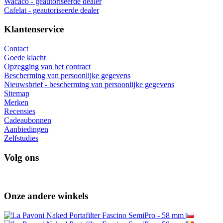
levering aan alle EU-landen
Goederen in EU-voorraad
wij verzenden vanuit ons eigen magazijn
Gratis EU-verzending
voor bestellingen boven de 200,00 €
Informatie
Over ons
Terugzenden van goederen
Verzending en betaling
Veilig online betalen GoPay
Voorwaarden
Werk met ons samen
Groothandel
Wacaco - geautoriseerde dealer
Cafelat - geautoriseerde dealer
Klantenservice
Contact
Goede klacht
Opzegging van het contract
Bescherming van persoonlijke gegevens