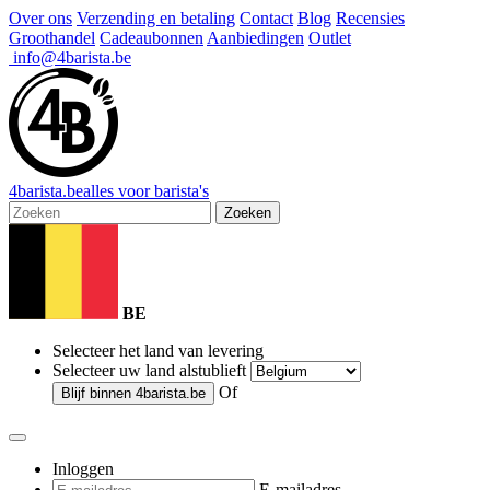
Over ons
Verzending en betaling
Contact
Blog
Recensies
Groothandel
Cadeaubonnen
Aanbiedingen
Outlet
info@4barista.be
4
barista
.be
alles voor barista's
Zoeken
BE
Selecteer het land van levering
Selecteer uw land alstublieft
Of
Blijf binnen
4barista.be
Inloggen
E-mailadres