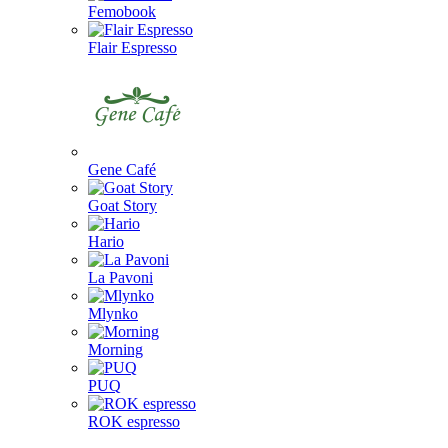
Femobook
Flair Espresso
Gene Café
Goat Story
Hario
La Pavoni
Mlynko
Morning
PUQ
ROK espresso