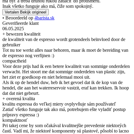
má byť a treba druhou rukou zatlačiť do protismeru.
Inak všetko funguje ako má, čiže som spokojný.
Vertalen
Bekijk origineel
• Beoordeeld op
4barista.sk
Geverifieerde klant
06.05.2025
+ bewezen kwaliteit
de kwaliteit van de espresso wordt grotendeels beïnvloed door de
gebruiker
Tot nu toe werkt alles naar behoren, maar ik moet de bereiding van
de espresso nog verfijnen :)
compactheid
Voor deze prijs had ik een betere kwaliteit van sommige onderdelen
verwacht. Het stoort me dat sommige onderdelen van plastic zijn,
het ziet er goedkoop en niet helemaal mooi uit.
Als ik op de hendel duw, heb ik het gevoel dat ik de kop van de
hendel, die aan het waterreservoir vastzit, eraf kan trekken. Ik hoop
dat dat niet gebeurt.
+ overená kvalita
kvalitu espressa do veľkej miery ovplyvňuje sám používateľ
Zatiaľ všetko funguje tak ako má, potrebujem ešte vyladiť postup
prípravy espressa :)
kompaktnosť
Pri takej cene by som očakával kvalitnejšie prevedenie niektorých
častí. Vadí mi, že niektoré komponenty sú plastové, pôsobí to lacno