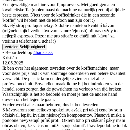
Een geweldige machine voor fijnproevers. Met goed gemalen
kwaliteitskoffie (molen naast de machine natuurlijk) zet hij altijd de
beste espresso. Niets voor de koffiedrinker die in een seconde
'koffie" wil hebben met de telefoon aan zijn oor! :)
Skvělý stroj pro fajnšmekry. S dobře namletou kvalitní kávou
(mlýnek stojící vedle kávovaru samozřejmostí) připraví vždy to
nejlepší espresso. Pozor nic pro střeaře co chtějí mít 'kávu" za
vteřinu s telefonem u ucha! :)
Vertalen
Bekijk origineel
• Beoordeeld op
4barista.sk
Kristián
12.05.2025
Ik ben over het algemeen tevreden over de koffiemachine, maar
voor deze prijs had ik van sommige onderdelen een betere kwaliteit
verwacht. De plastic kom en dergelijke zien er niet al te
professioneel uit. Bovendien maak ik me bij het indrukken van de
hendel soms zorgen dat de gewrichten na verloop van tijd breken.
Waarschijnlijk is het zo bedoeld en moet je met de andere hand
duwen om het tegen te gaan.
Verder werkt alles naar behoren, dus ik ben tevreden.
S kávovarom som celkovo spokojný, avšak pri takej cene by som
očakával, lepšiu kvalitu niektorých komponentov. Plastová miska a
podobne nevyzerajú príliš profi. Okrem toho pri stláčaní páky mám
občas obavu, že sa časom môžu spoje zlomiť. Pravdepodobne to tak