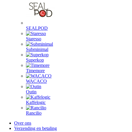
SEALPOD
Staresso
Subminimal
Superkop
Timemore
WACACO
Outin
Kaffelogic
Rancilio
Over ons
Verzending en betaling