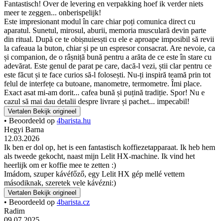
Fantastisch! Over de levering en verpakking hoef ik verder niets
meer te zeggen... onberispelijk!
Este impresionant modul în care chiar poți comunica direct cu
aparatul. Sunetul, mirosul, aburii, memoria musculară devin parte
din ritual. După ce te obișnuiesști cu ele e aproape imposibil să revii
la cafeaua la buton, chiar și pe un espresor consacrat. Are nevoie, ca
și companion, de o râșniță bună pentru a arăta de ce este în stare cu
adevărat. Este genul de parat pe care, dacă-l vezi, știi clar pentru ce
este făcut și te face curios să-l folosești. Nu-ți inspiră teamă prin tot
felul de interfețe ca butoane, manometre, termometre. Îmi place.
Exact asat mi-am dorit... cafea bună și puțină tradiție. Spor! Nu e
cazul să mai dau detalii despre livrare și pachet... impecabil!
Vertalen
Bekijk origineel
• Beoordeeld op
4barista.hu
Hegyi Barna
12.03.2026
Ik ben er dol op, het is een fantastisch koffiezetapparaat. Ik heb hem
als tweede gekocht, naast mijn Lelit HX-machine. Ik vind het
heerlijk om er koffie mee te zetten :)
Imádom, szuper kávéfőző, egy Lelit HX gép mellé vettem
másodiknak, szeretek vele kávézni:)
Vertalen
Bekijk origineel
• Beoordeeld op
4barista.cz
Radim
09.07.2025