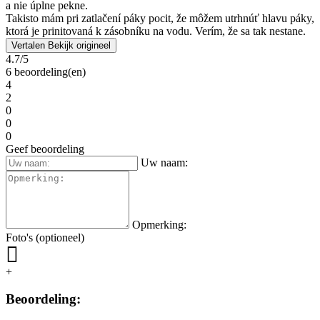
a nie úplne pekne.
Takisto mám pri zatlačení páky pocit, že môžem utrhnúť hlavu páky,
ktorá je prinitovaná k zásobníku na vodu. Verím, že sa tak nestane.
Vertalen
Bekijk origineel
4.7/5
6 beoordeling(en)
4
2
0
0
0
Geef beoordeling
Uw naam:
Opmerking:
Foto's (optioneel)
+
Beoordeling: