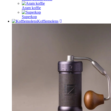
Aram koffie
Superkop
Koffiemolens