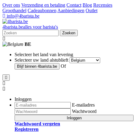
Over ons
Verzending en betaling
Contact
Blog
Recensies
Groothandel
Cadeaubonnen
Aanbiedingen
Outlet
info@4barista.be
4
barista
.be
alles voor barista's
Zoeken
BE
Selecteer het land van levering
Selecteer uw land alstublieft
Of
Blijf binnen
4barista.be
Inloggen
E-mailadres
Wachtwoord
Inloggen
Wachtwoord vergeten
Registreren