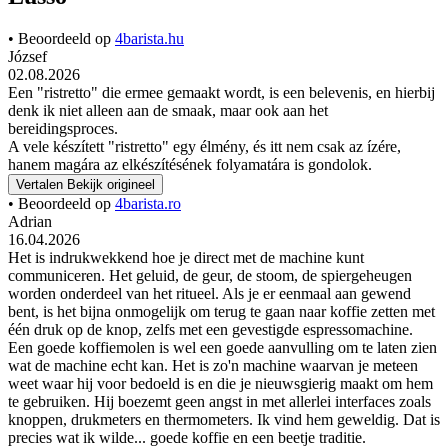
• Beoordeeld op
4barista.hu
József
02.08.2026
Een "ristretto" die ermee gemaakt wordt, is een belevenis, en hierbij
denk ik niet alleen aan de smaak, maar ook aan het
bereidingsproces.
A vele készített "ristretto" egy élmény, és itt nem csak az ízére,
hanem magára az elkészítésének folyamatára is gondolok.
Vertalen
Bekijk origineel
• Beoordeeld op
4barista.ro
Adrian
16.04.2026
Het is indrukwekkend hoe je direct met de machine kunt
communiceren. Het geluid, de geur, de stoom, de spiergeheugen
worden onderdeel van het ritueel. Als je er eenmaal aan gewend
bent, is het bijna onmogelijk om terug te gaan naar koffie zetten met
één druk op de knop, zelfs met een gevestigde espressomachine.
Een goede koffiemolen is wel een goede aanvulling om te laten zien
wat de machine echt kan. Het is zo'n machine waarvan je meteen
weet waar hij voor bedoeld is en die je nieuwsgierig maakt om hem
te gebruiken. Hij boezemt geen angst in met allerlei interfaces zoals
knoppen, drukmeters en thermometers. Ik vind hem geweldig. Dat is
precies wat ik wilde... goede koffie en een beetje traditie.