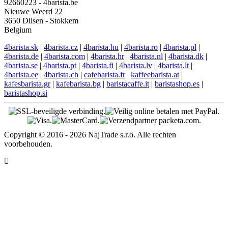
92660223 - 4barista.be
Nieuwe Weerd 22
3650 Dilsen - Stokkem
Belgium
4barista.sk
|
4barista.cz
|
4barista.hu
|
4barista.ro
|
4barista.pl
|
4barista.de
|
4barista.com
|
4barista.hr
|
4barista.nl
|
4barista.dk
|
4barista.se
|
4barista.pt
|
4barista.fi
|
4barista.lv
|
4barista.lt
|
4barista.ee
|
4barista.ch
|
cafebarista.fr
|
kaffeebarista.at
|
kafesbarista.gr
|
kafebarista.bg
|
baristacaffe.it
|
baristashop.es
|
baristashop.si
Copyright © 2016 - 2026 NajTrade s.r.o. Alle rechten
voorbehouden.