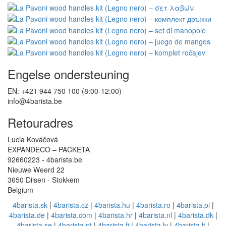
Engelse ondersteuning
EN: +421 944 750 100 (8:00-12:00)
info@4barista.be
Retouradres
Lucia Kováčová
EXPANDECO – PACKETA
92660223 - 4barista.be
Nieuwe Weerd 22
3650 Dilsen - Stokkem
Belgium
4barista.sk
|
4barista.cz
|
4barista.hu
|
4barista.ro
|
4barista.pl
|
4barista.de
|
4barista.com
|
4barista.hr
|
4barista.nl
|
4barista.dk
|
4barista.se
|
4barista.pt
|
4barista.fi
|
4barista.lv
|
4barista.lt
|