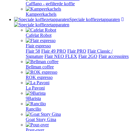
Cafflano - gefilterde koffie
Kampeerkachels
Speciale koffiezetapparaten
Cafelat Robot
Flair espresso
Flair 58
Flair 49 PRO
Flair PRO
Flair Classic /
Signature
Flair NEO FLEX
Flair 2GO
Flair accessoires
Bellman coffee
ROK espresso
La Pavoni
9Barista
Rancilio
Goat Story Gina
Pour-over