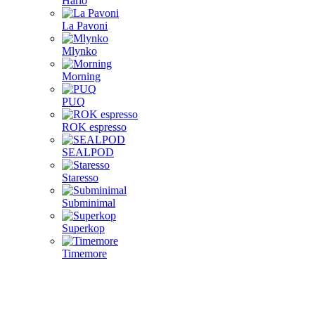
Hario
La Pavoni
Mlynko
Morning
PUQ
ROK espresso
SEALPOD
Staresso
Subminimal
Superkop
Timemore