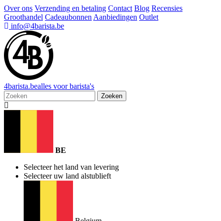
Over ons
Verzending en betaling
Contact
Blog
Recensies
Groothandel
Cadeaubonnen
Aanbiedingen
Outlet
info@4barista.be
4
barista
.be
alles voor barista's
Zoeken
BE
Selecteer het land van levering
Selecteer uw land alstublieft
Belgium