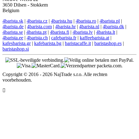
3650 Dilsen - Stokkem
Belgium
4barista.sk
|
4barista.cz
|
4barista.hu
|
4barista.ro
|
4barista.pl
|
4barista.de
|
4barista.com
|
4barista.hr
|
4barista.nl
|
4barista.dk
|
4barista.se
|
4barista.pt
|
4barista.fi
|
4barista.lv
|
4barista.lt
|
4barista.ee
|
4barista.ch
|
cafebarista.fr
|
kaffeebarista.at
|
kafesbarista.gr
|
kafebarista.bg
|
baristacaffe.it
|
baristashop.es
|
baristashop.si
Copyright © 2016 - 2026 NajTrade s.r.o. Alle rechten
voorbehouden.