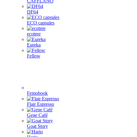
CAFFLANO
DF64
ECO capsules
ecotree
Eureka
Fellow
Femobook
Flair Espresso
Gene Café
Goat Story