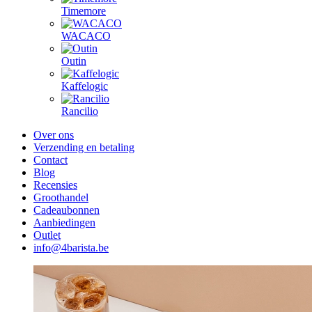
Timemore
WACACO
Outin
Kaffelogic
Rancilio
Over ons
Verzending en betaling
Contact
Blog
Recensies
Groothandel
Cadeaubonnen
Aanbiedingen
Outlet
info@4barista.be