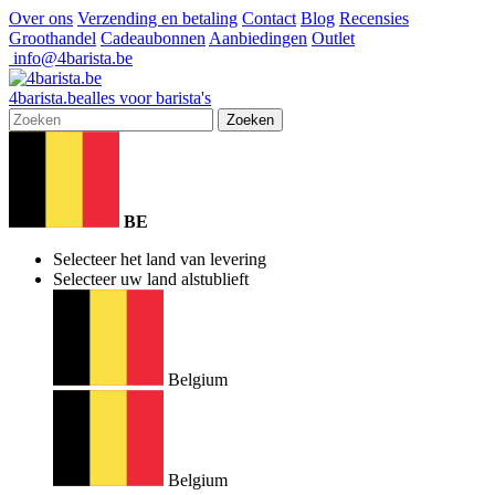
Over ons
Verzending en betaling
Contact
Blog
Recensies
Groothandel
Cadeaubonnen
Aanbiedingen
Outlet
info@4barista.be
4
barista
.be
alles voor barista's
Zoeken
BE
Selecteer het land van levering
Selecteer uw land alstublieft
Belgium
Belgium