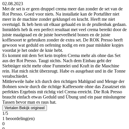
02.08.2023
Met de set is er geen druppel crema meer dan zonder de set van de
Rot Presso. Goed voor niets. Na installatie kan de Portafilter niet
meer in de machine zonder geklungel en kracht. Heeft me niet
overtuigd. Ik heb hem uit elkaar gehaald en in de prullenbak gedaan.
Inmiddels heb ik een perfect resultaat met veel crema bereikt door de
juiste maalgraad en de juiste hoeveelheid bonen en de juiste
koffiesoort te gebruiken zonder de extra set. De ROK Presso heeft
gewoon wat geduld en oefening nodig en een paar mislukte kopjes
voordat je het onder de knie hebt.
Es kommt mit dem Set kein tropfen Crema mehr als ohne das Set
aus der Rot Presso. Taugt nichts. Nach dem Einbau geht der
Siebträger nicht mehr ohne Fummelei und Kraft in die Maschine
rein. Hat mich nicht überzeugt. Habe es ausgebaut und in die Tonne
verabschiedet.
Mittlerweile habe ich durch den richtigen Mahlgrad und Menge der
Bohnen sowie durch die richtige Kaffeesorte ohne das Zusatzset ein
perfektes Ergebnis mit richtig viel Crema erreicht. Die Rok Presso
braucht einfach etwas Geduld und Übung und ein paar misslungene
Tassen bevor man es raus hat.
Vertalen
Bekijk origineel
1/5
1 beoordeling(en)
0
0