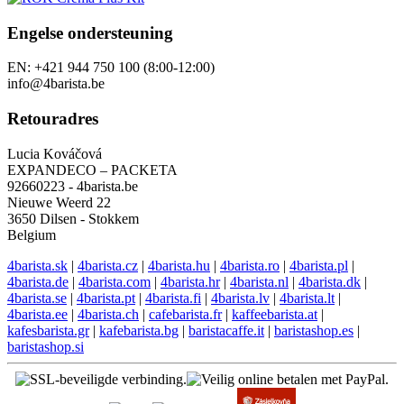
Engelse ondersteuning
EN: +421 944 750 100 (8:00-12:00)
info@4barista.be
Retouradres
Lucia Kováčová
EXPANDECO – PACKETA
92660223 - 4barista.be
Nieuwe Weerd 22
3650 Dilsen - Stokkem
Belgium
4barista.sk
|
4barista.cz
|
4barista.hu
|
4barista.ro
|
4barista.pl
|
4barista.de
|
4barista.com
|
4barista.hr
|
4barista.nl
|
4barista.dk
|
4barista.se
|
4barista.pt
|
4barista.fi
|
4barista.lv
|
4barista.lt
|
4barista.ee
|
4barista.ch
|
cafebarista.fr
|
kaffeebarista.at
|
kafesbarista.gr
|
kafebarista.bg
|
baristacaffe.it
|
baristashop.es
|
baristashop.si