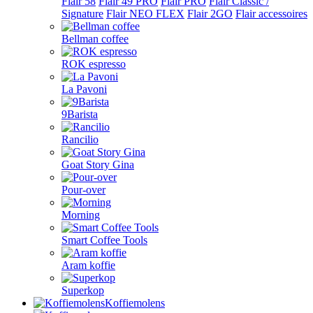
Flair 58
Flair 49 PRO
Flair PRO
Flair Classic /
Signature
Flair NEO FLEX
Flair 2GO
Flair accessoires
Bellman coffee
ROK espresso
La Pavoni
9Barista
Rancilio
Goat Story Gina
Pour-over
Morning
Smart Coffee Tools
Aram koffie
Superkop
Koffiemolens