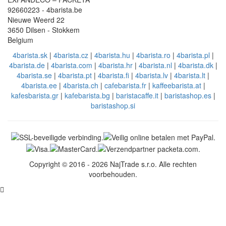
92660223 - 4barista.be
Nieuwe Weerd 22
3650 Dilsen - Stokkem
Belgium
4barista.sk
|
4barista.cz
|
4barista.hu
|
4barista.ro
|
4barista.pl
|
4barista.de
|
4barista.com
|
4barista.hr
|
4barista.nl
|
4barista.dk
|
4barista.se
|
4barista.pt
|
4barista.fi
|
4barista.lv
|
4barista.lt
|
4barista.ee
|
4barista.ch
|
cafebarista.fr
|
kaffeebarista.at
|
kafesbarista.gr
|
kafebarista.bg
|
baristacaffe.it
|
baristashop.es
|
baristashop.si
Copyright © 2016 - 2026 NajTrade s.r.o. Alle rechten
voorbehouden.