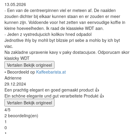
13.05.2026
- Een van de centreerpinnen viel er meteen af. De naalden
zouden dichter bij elkaar kunnen staan en er zouden er meer
kunnen zijn. Voldoende voor het zetten van eenvoudige koffie in
kleine hoeveelheden. Ik raad de klassieke WDT aan.
- Jeden z vystredujucich kolikov hned odpadol
Jednotlive ihly by mohli byt blizsie pri sebe a mohlo by ich byt
viac.
Na zakladne upravenie kavy v paky dostacujuce. Odporucam skor
klasicky WDT
Vertalen
Bekijk origineel
• Beoordeeld op
Kaffeebarista.at
Adrienne
29.12.2024
Een prachtig elegant en goed gemaakt product 👍
Ein schöne elegante und gut verarbeitete Produkt 👍
Vertalen
Bekijk origineel
4/5
2 beoordeling(en)
1
0
1