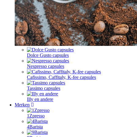
Dolce Gusto capsules
Nespresso capsules
Cafissimo, Caffitaly, K-fee capsules
Tassimo capsules
Illy en andere
Merken
1Zpresso
4Barista