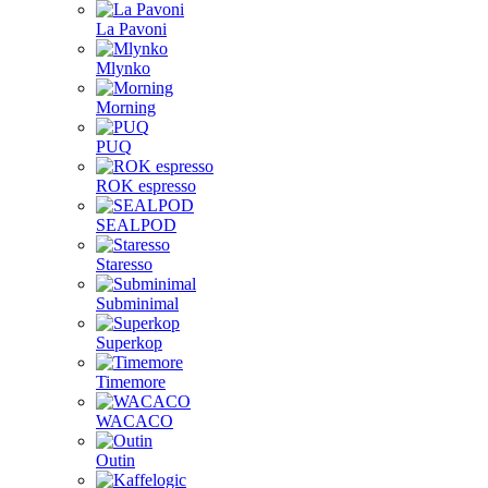
La Pavoni
Mlynko
Morning
PUQ
ROK espresso
SEALPOD
Staresso
Subminimal
Superkop
Timemore
WACACO
Outin