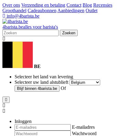
Over ons
Verzending en betaling
Contact
Blog
Recensies
Groothandel
Cadeaubonnen
Aanbiedingen
Outlet
info@4barista.be
4
barista
.be
alles voor barista's
Zoeken
BE
Selecteer het land van levering
Selecteer uw land alstublieft
Of
Blijf binnen
4barista.be
Inloggen
E-mailadres
Wachtwoord