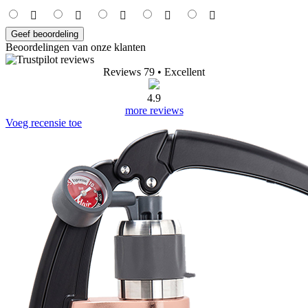
0
0
Geef beoordeling
Uw naam:
Opmerking:
Foto's (optioneel)
+
Beoordeling:
Geef beoordeling
Beoordelingen van onze klanten
Reviews 79
• Excellent
4.9
more reviews