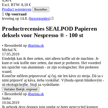
Recensies
SEALPOD Papieren
deksels voor Nespresso ® - 100
st
Op zoek naar SEALPOD Papieren deksels voor Nespresso ® - 100
st productrecensies?
Tot nu toe heeft dit product een beoordeling gekregen van 5 van de
5 sterren door 2 gebruikers. Hieronder vindt u recensies en
ervaringen van echte gebruikers van de SEALPOD Papieren
deksels voor Nespresso ® - 100 st.
9,90 €
Excl. BTW: 8,18 €
Product weergeven
Bestellen
Op voorraad
levering op 14.8.
(
bezorgopties
)
Productrecensies SEALPOD Papieren
deksels voor Nespresso ® - 100 st