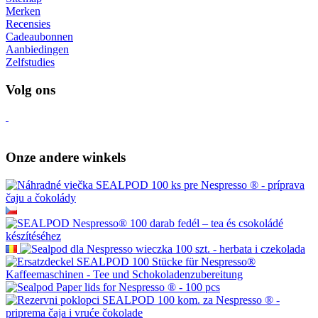
Verzending en betaling
Veilig online betalen GoPay
Voorwaarden
Werk met ons samen
Groothandel
Wacaco - geautoriseerde dealer
Cafelat - geautoriseerde dealer
Klantenservice
Contact
Goede klacht
Opzegging van het contract
Bescherming van persoonlijke gegevens
Nieuwsbrief - bescherming van persoonlijke gegevens
Sitemap
Merken
Recensies
Cadeaubonnen
Aanbiedingen
Zelfstudies
Volg ons