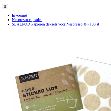
Thee uit de ECO capsule, waarom niet?
Hoe kies je een reiskoffiezetapparaat?
Espresso tonic – een verfrissende zomerhit
alle artikelen
Invoering
Nespresso capsules
SEALPOD Papieren deksels voor Nespresso ® - 100 st