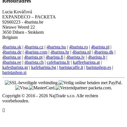
Engelse ondersteuning
EN: +421 944 750 100 (8:00-12:00)
info@4barista.be
Retouradres
Lucia Kováčová
EXPANDECO – PACKETA
92660223 - 4barista.be
Nieuwe Weerd 22
3650 Dilsen - Stokkem
Belgium