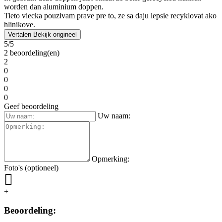
• Beoordeeld op
4barista.sk
Michal N.
17.05.2019
Eindelijk kan ik thee zetten, niet alleen koffie uit de machine. Je
kunt er ook koffie mee zetten, dat moet je proberen. Het voordeel
ten opzichte van aluminium - ze zijn ecologischer. Het proberen
waard.
Konečne môžem pripravovať aj čaj, nie len kávu zo stroja. Dá sa s
nimi pripraviť aj káva, treba vyskúšať. Výhoda oproti hliníkovým -
sú ekologickejšie. Stojí za vyskúšanie.
Vertalen
Bekijk origineel
• Beoordeeld op
4barista.sk
Janka
10.04.2019
Ik gebruik deze doppen juist omdat ze beter gerecycled kunnen
worden dan aluminium doppen.
Tieto viecka pouzivam prave pre to, ze sa daju lepsie recyklovat ako
hlinikove.
Vertalen
Bekijk origineel
5/5
2 beoordeling(en)
2
0
0