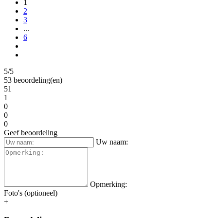
1
2
3
...
6
5/5
53 beoordeling(en)
51
1
0
0
0
Geef beoordeling
Uw naam:
Opmerking:
Foto's (optioneel)
+