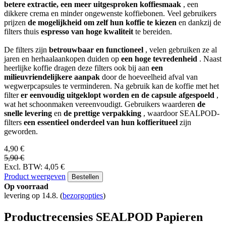
betere extractie, een meer uitgesproken koffiesmaak
, een
dikkere crema en minder ongewenste koffiebonen. Veel gebruikers
prijzen
de mogelijkheid om zelf hun koffie te kiezen
en dankzij de
filters thuis
espresso van hoge kwaliteit
te bereiden.
De filters zijn
betrouwbaar en functioneel
, velen gebruiken ze al
jaren en herhaalaankopen duiden op
een hoge tevredenheid
. Naast
heerlijke koffie dragen deze filters ook bij aan
een
milieuvriendelijkere aanpak
door de hoeveelheid afval van
wegwerpcapsules te verminderen. Na gebruik kan de koffie met het
filter
er eenvoudig uitgeklopt worden en de capsule afgespoeld
,
wat het schoonmaken vereenvoudigt. Gebruikers waarderen
de
snelle levering
en
de prettige verpakking
, waardoor SEALPOD-
filters
een essentieel onderdeel van hun koffieritueel
zijn
geworden.
4,90 €
5,90 €
Excl. BTW: 4,05 €
Product weergeven
Bestellen
Op voorraad
levering op 14.8.
(
bezorgopties
)
Productrecensies SEALPOD Papieren