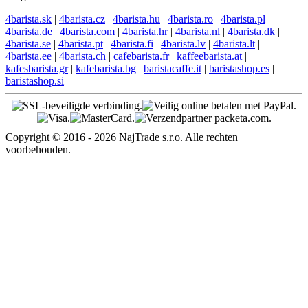
4barista.sk
|
4barista.cz
|
4barista.hu
|
4barista.ro
|
4barista.pl
|
4barista.de
|
4barista.com
|
4barista.hr
|
4barista.nl
|
4barista.dk
|
4barista.se
|
4barista.pt
|
4barista.fi
|
4barista.lv
|
4barista.lt
|
4barista.ee
|
4barista.ch
|
cafebarista.fr
|
kaffeebarista.at
|
kafesbarista.gr
|
kafebarista.bg
|
baristacaffe.it
|
baristashop.es
|
baristashop.si
Copyright © 2016 - 2026 NajTrade s.r.o. Alle rechten
voorbehouden.