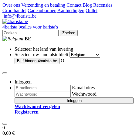
Over ons
Verzending en betaling
Contact
Blog
Recensies
Groothandel
Cadeaubonnen
Aanbiedingen
Outlet
info@4barista.be
4
barista
.be
alles voor barista's
Zoeken
BE
Selecteer het land van levering
Selecteer uw land alstublieft
Of
Blijf binnen
4barista.be
Inloggen
E-mailadres
Wachtwoord
Inloggen
Wachtwoord vergeten
Registreren
0
0,00 €