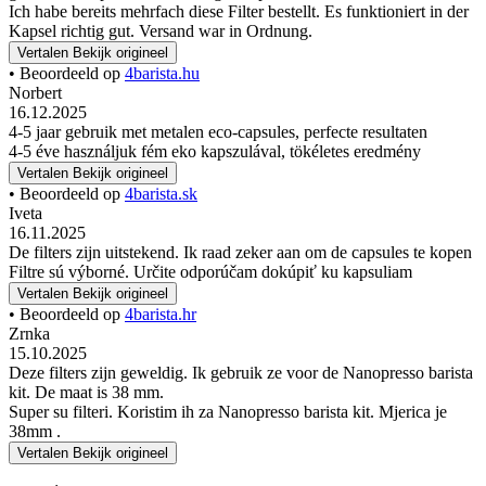
Ich habe bereits mehrfach diese Filter bestellt. Es funktioniert in der
Kapsel richtig gut. Versand war in Ordnung.
Vertalen
Bekijk origineel
• Beoordeeld op
4barista.hu
Norbert
16.12.2025
4-5 jaar gebruik met metalen eco-capsules, perfecte resultaten
4-5 éve használjuk fém eko kapszulával, tökéletes eredmény
Vertalen
Bekijk origineel
• Beoordeeld op
4barista.sk
Iveta
16.11.2025
De filters zijn uitstekend. Ik raad zeker aan om de capsules te kopen
Filtre sú výborné. Určite odporúčam dokúpiť ku kapsuliam
Vertalen
Bekijk origineel
• Beoordeeld op
4barista.hr
Zrnka
15.10.2025
Deze filters zijn geweldig. Ik gebruik ze voor de Nanopresso barista
kit. De maat is 38 mm.
Super su filteri. Koristim ih za Nanopresso barista kit. Mjerica je
38mm .
Vertalen
Bekijk origineel