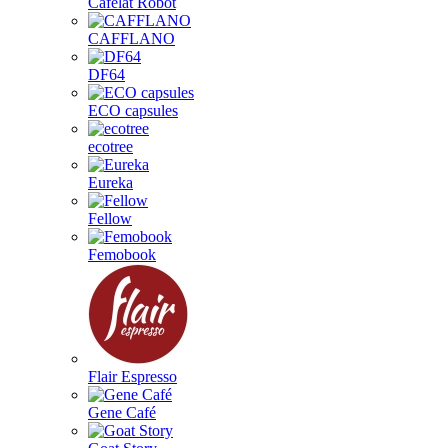
Cafelat Robot
CAFFLANO
DF64
ECO capsules
ecotree
Eureka
Fellow
Femobook
Flair Espresso
Gene Café