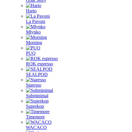
Goat Story
Hario
La Pavoni
Mlynko
Morning
PUQ
ROK espresso
SEALPOD
Staresso
Subminimal
Superkop
Timemore
WACACO