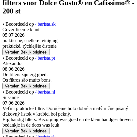
filters voor Dolce Gusto® en Cafissimo® -
200 st
• Beoordeeld op
4barista.sk
Geverifieerde klant
05.07.2026
praktische, snellere reiniging
praktické, rýchlejšie čistenie
Vertalen
Bekijk origineel
• Beoordeeld op
4barista.pt
Alexandra
08.06.2026
De filters zijn erg goed.
Os filtros são muito bons.
Vertalen
Bekijk origineel
• Beoordeeld op
4barista.nl
Susanne
07.06.2026
Veľmi praktické filtre. Doručenie bolo dobré a malý ručne písaný
ďakovný lístok v krabici bol pekný.
Erg handig filters. Bezorging was goed en de klein handgeschreven
bedankje in de doos was leuk.
Vertalen
Bekijk origineel
• Beoordeeld op
4barista.sk