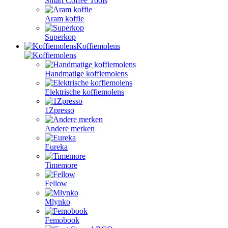
Smart Coffee Tools
Aram koffie
Superkop
Koffiemolens
Handmatige koffiemolens
Elektrische koffiemolens
1Zpresso
Andere merken
Eureka
Timemore
Fellow
Mlynko
Femobook