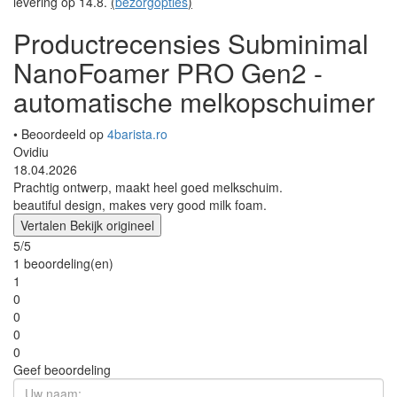
levering op 14.8.
(
bezorgopties
)
Productrecensies Subminimal
NanoFoamer PRO Gen2 -
automatische melkopschuimer
• Beoordeeld op
4barista.ro
Ovidiu
18.04.2026
Prachtig ontwerp, maakt heel goed melkschuim.
beautiful design, makes very good milk foam.
Vertalen
Bekijk origineel
5/5
1 beoordeling(en)
1
0
0
0
0
Geef beoordeling