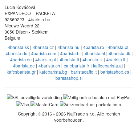
Lucia Kováčová
EXPANDECO – PACKETA
92660223 - 4barista.be
Nieuwe Weerd 22
3650 Dilsen - Stokkem
Belgium
4barista.sk
|
4barista.cz
|
4barista.hu
|
4barista.ro
|
4barista.pl
|
4barista.de
|
4barista.com
|
4barista.hr
|
4barista.nl
|
4barista.dk
|
4barista.se
|
4barista.pt
|
4barista.fi
|
4barista.lv
|
4barista.lt
|
4barista.ee
|
4barista.ch
|
cafebarista.fr
|
kaffeebarista.at
|
kafesbarista.gr
|
kafebarista.bg
|
baristacaffe.it
|
baristashop.es
|
baristashop.si
Copyright © 2016 - 2026 NajTrade s.r.o. Alle rechten
voorbehouden.