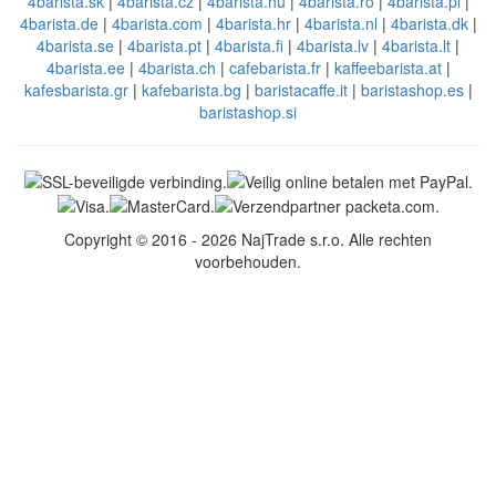
4barista.sk
|
4barista.cz
|
4barista.hu
|
4barista.ro
|
4barista.pl
|
4barista.de
|
4barista.com
|
4barista.hr
|
4barista.nl
|
4barista.dk
|
4barista.se
|
4barista.pt
|
4barista.fi
|
4barista.lv
|
4barista.lt
|
4barista.ee
|
4barista.ch
|
cafebarista.fr
|
kaffeebarista.at
|
kafesbarista.gr
|
kafebarista.bg
|
baristacaffe.it
|
baristashop.es
|
baristashop.si
Copyright © 2016 - 2026 NajTrade s.r.o. Alle rechten
voorbehouden.