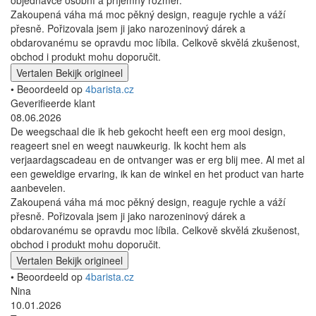
Zakoupená váha má moc pěkný design, reaguje rychle a váží
přesně. Pořizovala jsem ji jako narozeninový dárek a
obdarovanému se opravdu moc líbila. Celkově skvělá zkušenost,
obchod i produkt mohu doporučit.
Vertalen
Bekijk origineel
• Beoordeeld op
4barista.cz
Geverifieerde klant
08.06.2026
De weegschaal die ik heb gekocht heeft een erg mooi design,
reageert snel en weegt nauwkeurig. Ik kocht hem als
verjaardagscadeau en de ontvanger was er erg blij mee. Al met al
een geweldige ervaring, ik kan de winkel en het product van harte
aanbevelen.
Zakoupená váha má moc pěkný design, reaguje rychle a váží
přesně. Pořizovala jsem ji jako narozeninový dárek a
obdarovanému se opravdu moc líbila. Celkově skvělá zkušenost,
obchod i produkt mohu doporučit.
Vertalen
Bekijk origineel
• Beoordeeld op
4barista.cz
Nina
10.01.2026