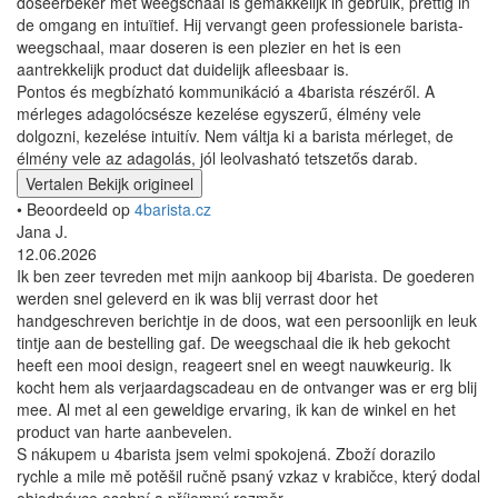
doseerbeker met weegschaal is gemakkelijk in gebruik, prettig in
de omgang en intuïtief. Hij vervangt geen professionele barista-
weegschaal, maar doseren is een plezier en het is een
aantrekkelijk product dat duidelijk afleesbaar is.
Pontos és megbízható kommunikáció a 4barista részéről. A
mérleges adagolócsésze kezelése egyszerű, élmény vele
dolgozni, kezelése intuitív. Nem váltja ki a barista mérleget, de
élmény vele az adagolás, jól leolvasható tetszetős darab.
Vertalen
Bekijk origineel
• Beoordeeld op
4barista.cz
Jana J.
12.06.2026
Ik ben zeer tevreden met mijn aankoop bij 4barista. De goederen
werden snel geleverd en ik was blij verrast door het
handgeschreven berichtje in de doos, wat een persoonlijk en leuk
tintje aan de bestelling gaf. De weegschaal die ik heb gekocht
heeft een mooi design, reageert snel en weegt nauwkeurig. Ik
kocht hem als verjaardagscadeau en de ontvanger was er erg blij
mee. Al met al een geweldige ervaring, ik kan de winkel en het
product van harte aanbevelen.
S nákupem u 4barista jsem velmi spokojená. Zboží dorazilo
rychle a mile mě potěšil ručně psaný vzkaz v krabičce, který dodal
objednávce osobní a příjemný rozměr.