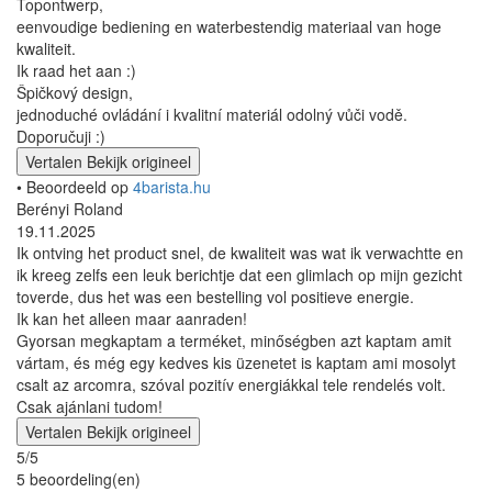
Topontwerp,
eenvoudige bediening en waterbestendig materiaal van hoge
kwaliteit.
Ik raad het aan :)
Špičkový design,
jednoduché ovládání i kvalitní materiál odolný vůči vodě.
Doporučuji :)
Vertalen
Bekijk origineel
• Beoordeeld op
4barista.hu
Berényi Roland
19.11.2025
Ik ontving het product snel, de kwaliteit was wat ik verwachtte en
ik kreeg zelfs een leuk berichtje dat een glimlach op mijn gezicht
toverde, dus het was een bestelling vol positieve energie.
Ik kan het alleen maar aanraden!
Gyorsan megkaptam a terméket, minőségben azt kaptam amit
vártam, és még egy kedves kis üzenetet is kaptam ami mosolyt
csalt az arcomra, szóval pozitív energiákkal tele rendelés volt.
Csak ajánlani tudom!
Vertalen
Bekijk origineel
5/5
5 beoordeling(en)