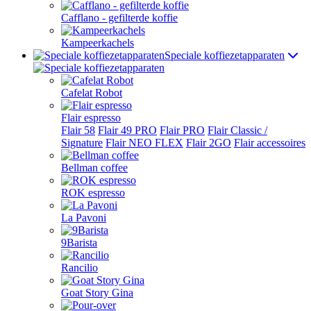
Cafflano - gefilterde koffie
Kampeerkachels
Speciale koffiezetapparaten
Cafelat Robot
Flair espresso
Flair 58
Flair 49 PRO
Flair PRO
Flair Classic /
Signature
Flair NEO FLEX
Flair 2GO
Flair accessoires
Bellman coffee
ROK espresso
La Pavoni
9Barista
Rancilio
Goat Story Gina