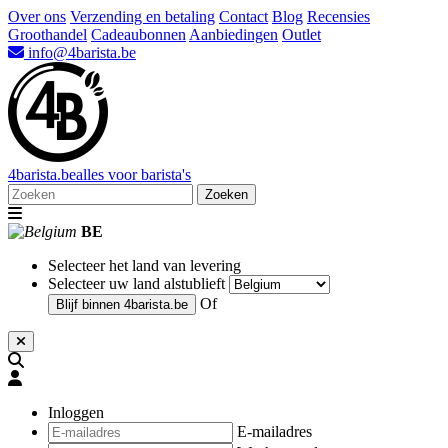
Over ons
Verzending en betaling
Contact
Blog
Recensies
Groothandel
Cadeaubonnen
Aanbiedingen
Outlet
info@4barista.be
4
barista
.be
alles voor barista's
Zoeken
BE
Selecteer het land van levering
Selecteer uw land alstublieft
Of
Blijf binnen
4barista.be
Inloggen
E-mailadres