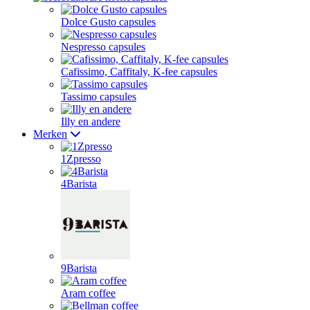
Dolce Gusto capsules
Nespresso capsules
Cafissimo, Caffitaly, K-fee capsules
Tassimo capsules
Illy en andere
Merken
1Zpresso
4Barista
9Barista
Aram coffee