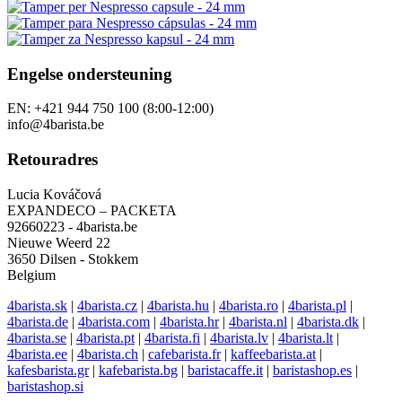
Engelse ondersteuning
EN: +421 944 750 100 (8:00-12:00)
info@4barista.be
Retouradres
Lucia Kováčová
EXPANDECO – PACKETA
92660223 - 4barista.be
Nieuwe Weerd 22
3650 Dilsen - Stokkem
Belgium
4barista.sk
|
4barista.cz
|
4barista.hu
|
4barista.ro
|
4barista.pl
|
4barista.de
|
4barista.com
|
4barista.hr
|
4barista.nl
|
4barista.dk
|
4barista.se
|
4barista.pt
|
4barista.fi
|
4barista.lv
|
4barista.lt
|
4barista.ee
|
4barista.ch
|
cafebarista.fr
|
kaffeebarista.at
|
kafesbarista.gr
|
kafebarista.bg
|
baristacaffe.it
|
baristashop.es
|
baristashop.si