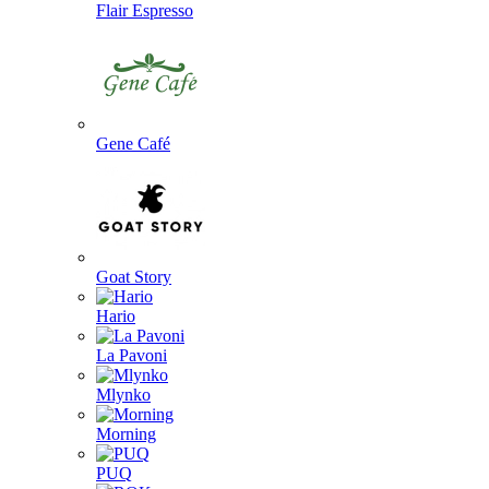
Flair Espresso
Gene Café
Goat Story
Hario
La Pavoni
Mlynko
Morning
PUQ