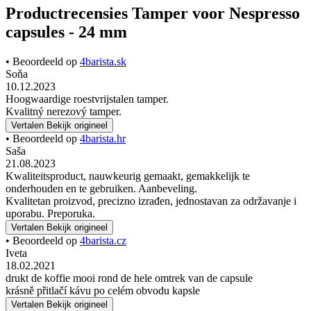
Productrecensies Tamper voor Nespresso
capsules - 24 mm
• Beoordeeld op
4barista.sk
Soňa
10.12.2023
Hoogwaardige roestvrijstalen tamper.
Kvalitný nerezový tamper.
Vertalen
Bekijk origineel
• Beoordeeld op
4barista.hr
Saša
21.08.2023
Kwaliteitsproduct, nauwkeurig gemaakt, gemakkelijk te
onderhouden en te gebruiken. Aanbeveling.
Kvalitetan proizvod, precizno izrađen, jednostavan za održavanje i
uporabu. Preporuka.
Vertalen
Bekijk origineel
• Beoordeeld op
4barista.cz
Iveta
18.02.2021
drukt de koffie mooi rond de hele omtrek van de capsule
krásně přitlačí kávu po celém obvodu kapsle
Vertalen
Bekijk origineel