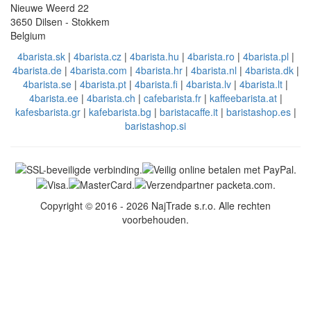
Nieuwe Weerd 22
3650 Dilsen - Stokkem
Belgium
4barista.sk
|
4barista.cz
|
4barista.hu
|
4barista.ro
|
4barista.pl
|
4barista.de
|
4barista.com
|
4barista.hr
|
4barista.nl
|
4barista.dk
|
4barista.se
|
4barista.pt
|
4barista.fi
|
4barista.lv
|
4barista.lt
|
4barista.ee
|
4barista.ch
|
cafebarista.fr
|
kaffeebarista.at
|
kafesbarista.gr
|
kafebarista.bg
|
baristacaffe.it
|
baristashop.es
|
baristashop.si
Copyright © 2016 - 2026 NajTrade s.r.o. Alle rechten
voorbehouden.