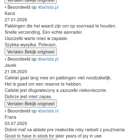
• Beoordeeld op
4barista.pl
Karol
27.01.2026
Pakkingen die het waard zijn om op voorraad te houden.
Snelle verzending. Een echte aanrader.
Uszczelki warto mieć w zapasie.
Szybka wysyłka. Polecam.
Vertalen
Bekijk origineel
• Beoordeeld op
4barista.pl
Jacek
21.08.2025
Cafelat gaat lang mee en pakkingen niet noodzakelijk.
Het is goed om een reserve te hebben.
Cafelat jest długowieczny a uszczelki niekoniecznie.
Dobrze jest mieć zapas.
Vertalen
Bekijk origineel
• Beoordeeld op
4barista.nl
Frans
03.07.2025
Dobré mať na sklade pre neskoršie roky radosti z používania
Good to have in stock for later years of joy in use