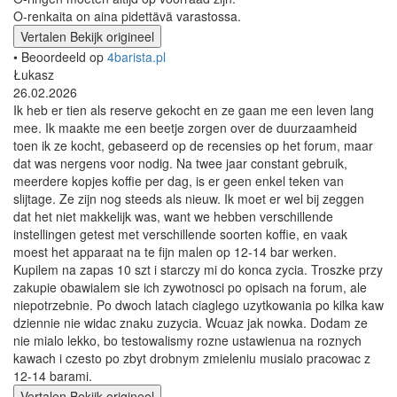
O-renkaita on aina pidettävä varastossa.
Vertalen
Bekijk origineel
• Beoordeeld op
4barista.pl
Łukasz
26.02.2026
Ik heb er tien als reserve gekocht en ze gaan me een leven lang
mee. Ik maakte me een beetje zorgen over de duurzaamheid
toen ik ze kocht, gebaseerd op de recensies op het forum, maar
dat was nergens voor nodig. Na twee jaar constant gebruik,
meerdere kopjes koffie per dag, is er geen enkel teken van
slijtage. Ze zijn nog steeds als nieuw. Ik moet er wel bij zeggen
dat het niet makkelijk was, want we hebben verschillende
instellingen getest met verschillende soorten koffie, en vaak
moest het apparaat na te fijn malen op 12-14 bar werken.
Kupilem na zapas 10 szt i starczy mi do konca zycia. Troszke przy
zakupie obawialem sie ich zywotnosci po opisach na forum, ale
niepotrzebnie. Po dwoch latach ciaglego uzytkowania po kilka kaw
dziennie nie widac znaku zuzycia. Wcuaz jak nowka. Dodam ze
nie mialo lekko, bo testowalismy rozne ustawienua na roznych
kawach i czesto po zbyt drobnym zmieleniu musialo pracowac z
12-14 barami.
Vertalen
Bekijk origineel