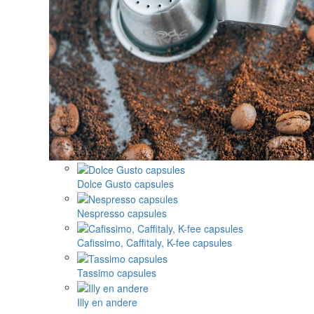
Dolce Gusto capsules
Nespresso capsules
Cafissimo, Caffitaly, K-fee capsules
Tassimo capsules
Illy en andere