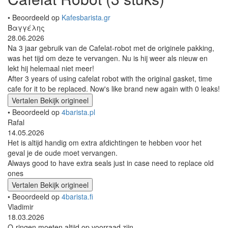
• Beoordeeld op
Kafesbarista.gr
Βαγγέλης
28.06.2026
Na 3 jaar gebruik van de Cafelat-robot met de originele pakking,
was het tijd om deze te vervangen. Nu is hij weer als nieuw en
lekt hij helemaal niet meer!
After 3 years of using cafelat robot with the original gasket, time
cafe for it to be replaced. Now's like brand new again with 0 leaks!
Vertalen
Bekijk origineel
• Beoordeeld op
4barista.pl
Rafal
14.05.2026
Het is altijd handig om extra afdichtingen te hebben voor het
geval je de oude moet vervangen.
Always good to have extra seals just in case need to replace old
ones
Vertalen
Bekijk origineel
• Beoordeeld op
4barista.fi
Vladimir
18.03.2026
O-ringen moeten altijd op voorraad zijn.