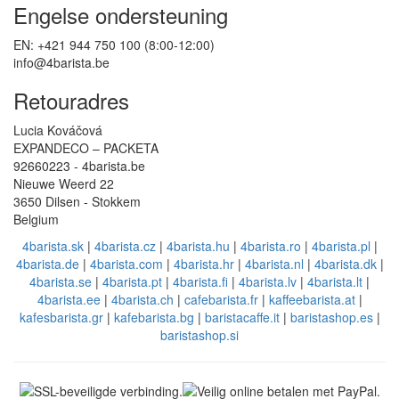
Engelse ondersteuning
EN: +421 944 750 100 (8:00-12:00)
info@4barista.be
Retouradres
Lucia Kováčová
EXPANDECO – PACKETA
92660223 - 4barista.be
Nieuwe Weerd 22
3650 Dilsen - Stokkem
Belgium
4barista.sk
|
4barista.cz
|
4barista.hu
|
4barista.ro
|
4barista.pl
|
4barista.de
|
4barista.com
|
4barista.hr
|
4barista.nl
|
4barista.dk
|
4barista.se
|
4barista.pt
|
4barista.fi
|
4barista.lv
|
4barista.lt
|
4barista.ee
|
4barista.ch
|
cafebarista.fr
|
kaffeebarista.at
|
kafesbarista.gr
|
kafebarista.bg
|
baristacaffe.it
|
baristashop.es
|
baristashop.si