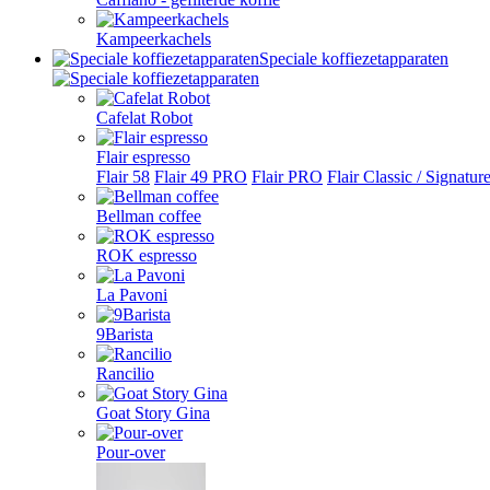
Kampeerkachels
Speciale koffiezetapparaten
Cafelat Robot
Flair espresso
Flair 58
Flair 49 PRO
Flair PRO
Flair Classic / Signatur
Bellman coffee
ROK espresso
La Pavoni
9Barista
Rancilio
Goat Story Gina
Pour-over