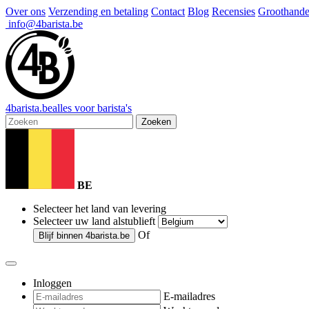
Over ons
Verzending en betaling
Contact
Blog
Recensies
Groothande
info@4barista.be
4
barista
.be
alles voor barista's
Zoeken
BE
Selecteer het land van levering
Selecteer uw land alstublieft
Of
Blijf binnen
4barista.be
Inloggen
E-mailadres