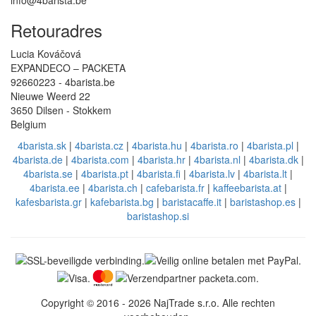
info@4barista.be
Retouradres
Lucia Kováčová
EXPANDECO – PACKETA
92660223 - 4barista.be
Nieuwe Weerd 22
3650 Dilsen - Stokkem
Belgium
4barista.sk
|
4barista.cz
|
4barista.hu
|
4barista.ro
|
4barista.pl
|
4barista.de
|
4barista.com
|
4barista.hr
|
4barista.nl
|
4barista.dk
|
4barista.se
|
4barista.pt
|
4barista.fi
|
4barista.lv
|
4barista.lt
|
4barista.ee
|
4barista.ch
|
cafebarista.fr
|
kaffeebarista.at
|
kafesbarista.gr
|
kafebarista.bg
|
baristacaffe.it
|
baristashop.es
|
baristashop.si
Copyright © 2016 - 2026 NajTrade s.r.o. Alle rechten