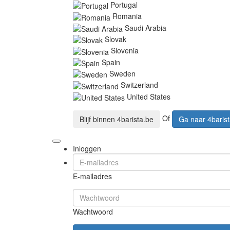
Portugal
Romania
Saudi Arabia
Slovak
Slovenia
Spain
Sweden
Switzerland
United States
Of
Blijf binnen
4barista.be
Ga naar
4baris
Inloggen
E-mailadres
Wachtwoord