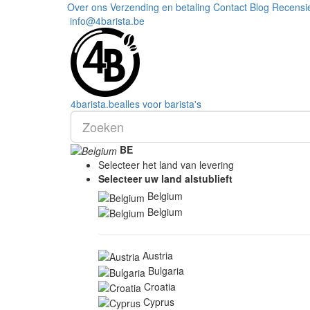
Over ons
Verzending en betaling
Contact
Blog
Recensi
info@4barista.be
4
barista
.be
alles voor barista's
BE
Selecteer het land van levering
Selecteer uw land alstublieft
Belgium
Belgium
Austria
Bulgaria
Croatia
Cyprus