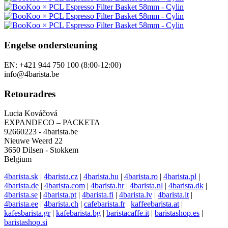
Engelse ondersteuning
EN: +421 944 750 100 (8:00-12:00)
info@4barista.be
Retouradres
Lucia Kováčová
EXPANDECO – PACKETA
92660223 - 4barista.be
Nieuwe Weerd 22
3650 Dilsen - Stokkem
Belgium
4barista.sk
|
4barista.cz
|
4barista.hu
|
4barista.ro
|
4barista.pl
|
4barista.de
|
4barista.com
|
4barista.hr
|
4barista.nl
|
4barista.dk
|
4barista.se
|
4barista.pt
|
4barista.fi
|
4barista.lv
|
4barista.lt
|
4barista.ee
|
4barista.ch
|
cafebarista.fr
|
kaffeebarista.at
|
kafesbarista.gr
|
kafebarista.bg
|
baristacaffe.it
|
baristashop.es
|
baristashop.si