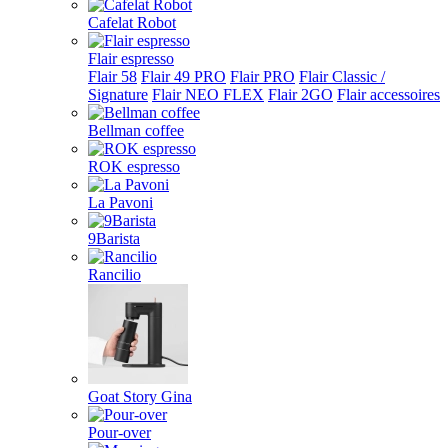
Cafelat Robot
Flair espresso
Flair 58
Flair 49 PRO
Flair PRO
Flair Classic /
Signature
Flair NEO FLEX
Flair 2GO
Flair accessoires
Bellman coffee
ROK espresso
La Pavoni
9Barista
Rancilio
Goat Story Gina
Pour-over