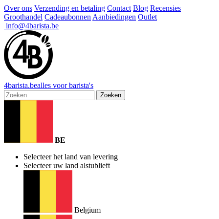
Over ons
Verzending en betaling
Contact
Blog
Recensies
Groothandel
Cadeaubonnen
Aanbiedingen
Outlet
info@4barista.be
4
barista
.be
alles voor barista's
Zoeken
BE
Selecteer het land van levering
Selecteer uw land alstublieft
Belgium