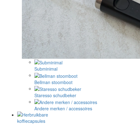
Subminimal
Bellman stoomboot
Staresso schudbeker
Andere merken / accessoires