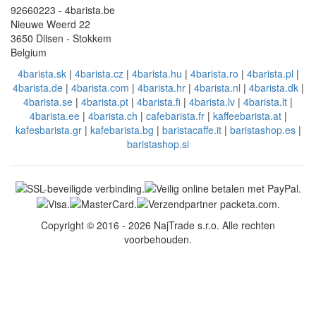
92660223 - 4barista.be
Nieuwe Weerd 22
3650 Dilsen - Stokkem
Belgium
4barista.sk
|
4barista.cz
|
4barista.hu
|
4barista.ro
|
4barista.pl
|
4barista.de
|
4barista.com
|
4barista.hr
|
4barista.nl
|
4barista.dk
|
4barista.se
|
4barista.pt
|
4barista.fi
|
4barista.lv
|
4barista.lt
|
4barista.ee
|
4barista.ch
|
cafebarista.fr
|
kaffeebarista.at
|
kafesbarista.gr
|
kafebarista.bg
|
baristacaffe.it
|
baristashop.es
|
baristashop.si
Copyright © 2016 - 2026 NajTrade s.r.o. Alle rechten
voorbehouden.