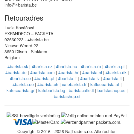
info@4barista.be
Retouradres
Lucia Kováčová
EXPANDECO – PACKETA
92660223 - 4barista.be
Nieuwe Weerd 22
3650 Dilsen - Stokkem
Belgium
4barista.sk
|
4barista.cz
|
4barista.hu
|
4barista.ro
|
4barista.pl
|
4barista.de
|
4barista.com
|
4barista.hr
|
4barista.nl
|
4barista.dk
|
4barista.se
|
4barista.pt
|
4barista.fi
|
4barista.lv
|
4barista.lt
|
4barista.ee
|
4barista.ch
|
cafebarista.fr
|
kaffeebarista.at
|
kafesbarista.gr
|
kafebarista.bg
|
baristacaffe.it
|
baristashop.es
|
baristashop.si
Copyright © 2016 - 2026 NajTrade s.r.o. Alle rechten