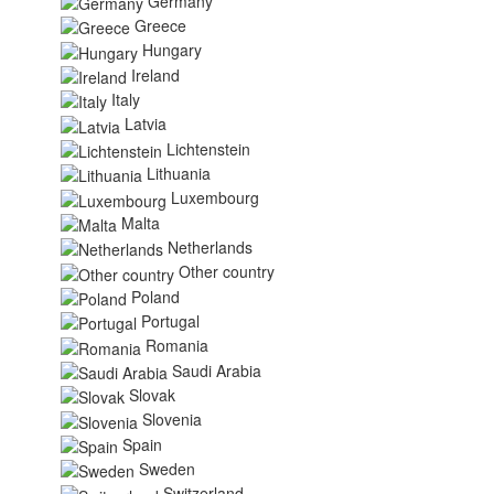
Germany
Greece
Hungary
Ireland
Italy
Latvia
Lichtenstein
Lithuania
Luxembourg
Malta
Netherlands
Other country
Poland
Portugal
Romania
Saudi Arabia
Slovak
Slovenia
Spain
Sweden
Switzerland