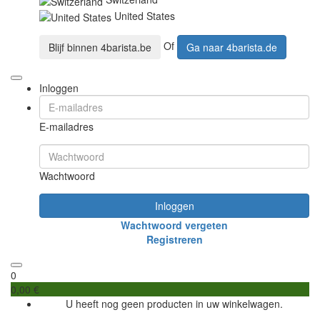
United States
Of
Blijf binnen
4barista.be
Ga naar
4barista.de
Inloggen
E-mailadres
Wachtwoord
Inloggen
Wachtwoord vergeten
Registreren
0
0,00 €
U heeft nog geen producten in uw winkelwagen.