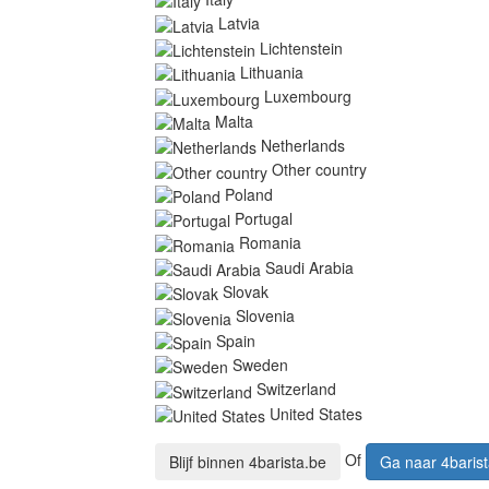
Latvia
Lichtenstein
Lithuania
Luxembourg
Malta
Netherlands
Other country
Poland
Portugal
Romania
Saudi Arabia
Slovak
Slovenia
Spain
Sweden
Switzerland
United States
Of
Blijf binnen
4barista.be
Ga naar
4baris