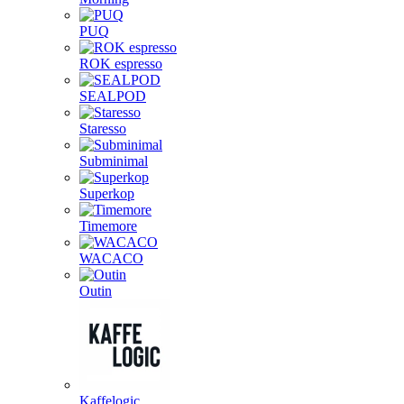
PUQ
ROK espresso
SEALPOD
Staresso
Subminimal
Superkop
Timemore
WACACO
Outin
Kaffelogic