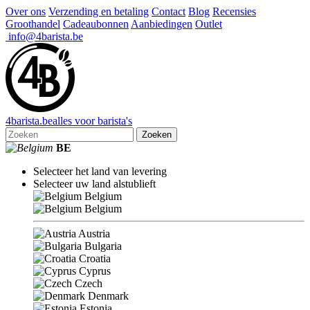
Over ons
Verzending en betaling
Contact
Blog
Recensies
Groothandel
Cadeaubonnen
Aanbiedingen
Outlet
info@4barista.be
4
barista
.be
alles voor barista's
Zoeken
BE
Selecteer het land van levering
Selecteer uw land alstublieft
Belgium
Belgium
Austria
Bulgaria
Croatia
Cyprus
Czech
Denmark
Estonia