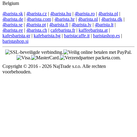
Belgium
4barista.sk
|
4barista.cz
|
4barista.hu
|
4barista.ro
|
4barista.pl
|
4barista.de
|
4barista.com
|
4barista.hr
|
4barista.nl
|
4barista.dk
|
4barista.se
|
4barista.pt
|
4barista.fi
|
4barista.lv
|
4barista.lt
|
4barista.ee
|
4barista.ch
|
cafebarista.fr
|
kaffeebarista.at
|
kafesbarista.gr
|
kafebarista.bg
|
baristacaffe.it
|
baristashop.es
|
baristashop.si
Copyright © 2016 - 2026 NajTrade s.r.o. Alle rechten
voorbehouden.