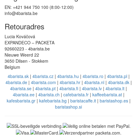
EN: +421 944 750 100 (8:00-12:00)
info@4barista.be
Retouradres
Lucia Kováčová
EXPANDECO – PACKETA
92660223 - 4barista.be
Nieuwe Weerd 22
3650 Dilsen - Stokkem
Belgium
4barista.sk
|
4barista.cz
|
4barista.hu
|
4barista.ro
|
4barista.pl
|
4barista.de
|
4barista.com
|
4barista.hr
|
4barista.nl
|
4barista.dk
|
4barista.se
|
4barista.pt
|
4barista.fi
|
4barista.lv
|
4barista.lt
|
4barista.ee
|
4barista.ch
|
cafebarista.fr
|
kaffeebarista.at
|
kafesbarista.gr
|
kafebarista.bg
|
baristacaffe.it
|
baristashop.es
|
baristashop.si