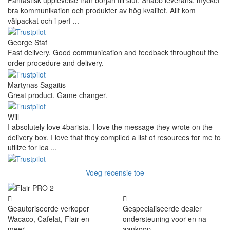
Fantastisk upplevelse från början till slut. Snabb leverans, mycket
bra kommunikation och produkter av hög kvalitet. Allt kom
välpackat och i perf ...
George Staf
Fast delivery. Good communication and feedback throughout the
order procedure and delivery.
Martynas Sagaitis
Great product. Game changer.
Will
I absolutely love 4barista. I love the message they wrote on the
delivery box. I love that they compiled a list of resources for me to
utilize for lea ...
Voeg recensie toe
Geautoriseerde verkoper
Gespecialiseerde dealer
Wacaco, Cafelat, Flair en
ondersteuning voor en na
meer
aankoop