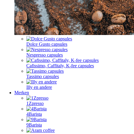
Dolce Gusto capsules
Nespresso capsules
Cafissimo, Caffitaly, K-fee capsules
Tassimo capsules
Illy en andere
Merken
1Zpresso
4Barista
9Barista