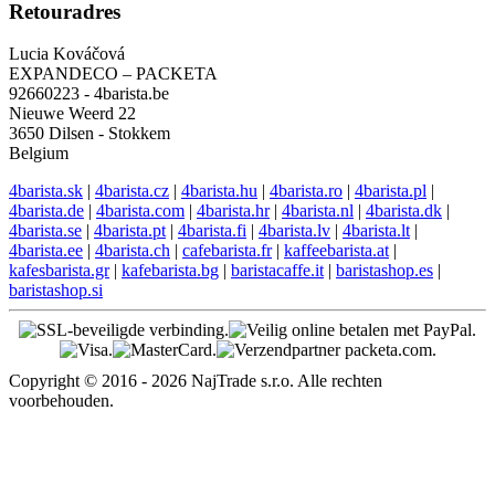
Retouradres
Lucia Kováčová
EXPANDECO – PACKETA
92660223 - 4barista.be
Nieuwe Weerd 22
3650 Dilsen - Stokkem
Belgium
4barista.sk
|
4barista.cz
|
4barista.hu
|
4barista.ro
|
4barista.pl
|
4barista.de
|
4barista.com
|
4barista.hr
|
4barista.nl
|
4barista.dk
|
4barista.se
|
4barista.pt
|
4barista.fi
|
4barista.lv
|
4barista.lt
|
4barista.ee
|
4barista.ch
|
cafebarista.fr
|
kaffeebarista.at
|
kafesbarista.gr
|
kafebarista.bg
|
baristacaffe.it
|
baristashop.es
|
baristashop.si
Copyright © 2016 - 2026 NajTrade s.r.o. Alle rechten
voorbehouden.