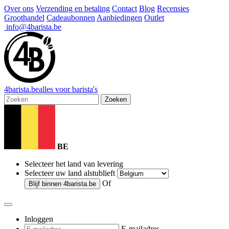
Over ons
Verzending en betaling
Contact
Blog
Recensies
Groothandel
Cadeaubonnen
Aanbiedingen
Outlet
info@4barista.be
4
barista
.be
alles voor barista's
Zoeken
BE
Selecteer het land van levering
Selecteer uw land alstublieft
Of
Blijf binnen
4barista.be
Inloggen
E-mailadres