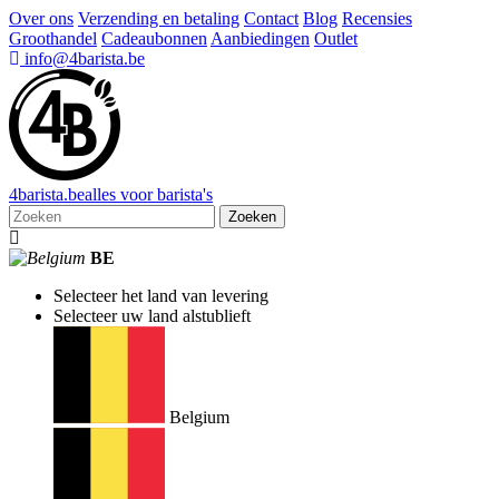
Over ons
Verzending en betaling
Contact
Blog
Recensies
Groothandel
Cadeaubonnen
Aanbiedingen
Outlet
info@4barista.be
4
barista
.be
alles voor barista's
Zoeken
BE
Selecteer het land van levering
Selecteer uw land alstublieft
Belgium