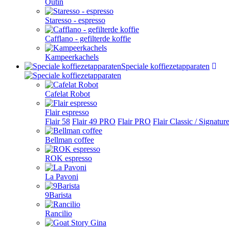
Outin
Staresso - espresso
Cafflano - gefilterde koffie
Kampeerkachels
Speciale koffiezetapparaten
Cafelat Robot
Flair espresso
Flair 58
Flair 49 PRO
Flair PRO
Flair Classic / Signatur
Bellman coffee
ROK espresso
La Pavoni
9Barista
Rancilio