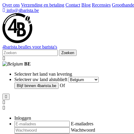
Over ons
Verzending en betaling
Contact
Blog
Recensies
Groothande
info@4barista.be
4
barista
.be
alles voor barista's
Zoeken
BE
Selecteer het land van levering
Selecteer uw land alstublieft
Of
Blijf binnen
4barista.be
Inloggen
E-mailadres
Wachtwoord