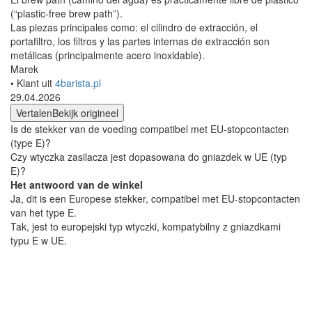
(“plastic-free brew path”).
Las piezas principales como: el cilindro de extracción, el
portafiltro, los filtros y las partes internas de extracción son
metálicas (principalmente acero inoxidable).
Marek
• Klant uit
4barista.pl
29.04.2026
Vertalen
Bekijk origineel
Is de stekker van de voeding compatibel met EU-stopcontacten
(type E)?
Czy wtyczka zasilacza jest dopasowana do gniazdek w UE (typ
E)?
Het antwoord van de winkel
Ja, dit is een Europese stekker, compatibel met EU-stopcontacten
van het type E.
Tak, jest to europejski typ wtyczki, kompatybilny z gniazdkami
typu E w UE.