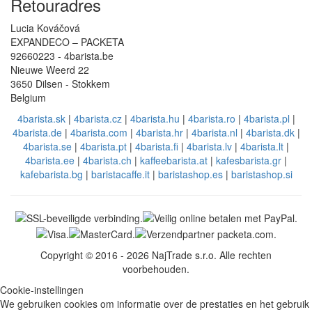
Retouradres
Lucia Kováčová
EXPANDECO – PACKETA
92660223 - 4barista.be
Nieuwe Weerd 22
3650 Dilsen - Stokkem
Belgium
4barista.sk
|
4barista.cz
|
4barista.hu
|
4barista.ro
|
4barista.pl
|
4barista.de
|
4barista.com
|
4barista.hr
|
4barista.nl
|
4barista.dk
|
4barista.se
|
4barista.pt
|
4barista.fi
|
4barista.lv
|
4barista.lt
|
4barista.ee
|
4barista.ch
|
kaffeebarista.at
|
kafesbarista.gr
|
kafebarista.bg
|
baristacaffe.it
|
baristashop.es
|
baristashop.si
Copyright © 2016 - 2026 NajTrade s.r.o. Alle rechten
voorbehouden.
Cookie-instellingen
We gebruiken cookies om informatie over de prestaties en het gebruik