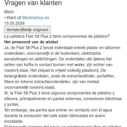
Vragen van klanten
Michi
• Klant uit
Baristashop.es
15.05.2026
Vertalen
Bekijk origineel
La cafetera Flair 58 Plus 2 tiene componentes de plástico?
Het antwoord van de winkel
Ja, de Flair 58 Plus 2 bevat inderdaad enkele plastic en siliconen
onderdelen, voornamelijk in de buitenkant, elektrische
aansluitingen en afdichtingen. De onderdelen die tijdens het
zetten van koffie in contact komen met water, zijn echter van
roestvrij staal. Het zetpad is vrijwel volledig plasticvrij. De
belangrijkste onderdelen, zoals de extractiecilinder, portafilter,
filters en interne extractieonderdelen, zijn van metaal
(voornamelijk roestvrij staal).
Sí, la Flair 58 Plus 2 tiene algunos componentes de plástico y
silicona, principalmente en partes externas, conexiones eléctricas
y juntas.
Sin embargo, las partes que entran en contacto con el agua
durante la extracción del café están fabricadas en acero
inoxidable.
El brew path (camino del agua) es prácticamente libre de plástico