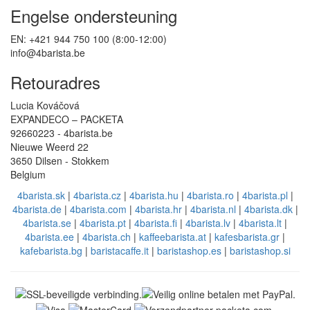
Engelse ondersteuning
EN: +421 944 750 100 (8:00-12:00)
info@4barista.be
Retouradres
Lucia Kováčová
EXPANDECO – PACKETA
92660223 - 4barista.be
Nieuwe Weerd 22
3650 Dilsen - Stokkem
Belgium
4barista.sk
|
4barista.cz
|
4barista.hu
|
4barista.ro
|
4barista.pl
|
4barista.de
|
4barista.com
|
4barista.hr
|
4barista.nl
|
4barista.dk
|
4barista.se
|
4barista.pt
|
4barista.fi
|
4barista.lv
|
4barista.lt
|
4barista.ee
|
4barista.ch
|
kaffeebarista.at
|
kafesbarista.gr
|
kafebarista.bg
|
baristacaffe.it
|
baristashop.es
|
baristashop.si