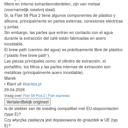
filters en interne extractieonderdelen, zijn van metaal
(voornamelijk roestvrij staal).
Sí, la Flair 58 Plus 2 tiene algunos componentes de plástico y
silicona, principalmente en partes externas, conexiones eléctricas
y juntas.
Sin embargo, las partes que entran en contacto con el agua
durante la extracción del café están fabricadas en acero
inoxidable.
El brew path (camino del agua) es prácticamente libre de plástico
(“plastic-free brew path”).
Las piezas principales como: el cilindro de extracción, el
portafiltro, los filtros y las partes internas de extracción son
metálicas (principalmente acero inoxidable).
Marek
• Klant uit
4barista.pl
29.04.2026
Vraag over:
Flair 58 Plus 2 | Flair espresso
Vertalen
Bekijk origineel
Is de stekker van de voeding compatibel met EU-stopcontacten
(type E)?
Czy wtyczka zasilacza jest dopasowana do gniazdek w UE (typ
E)?