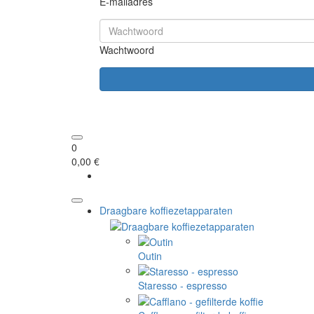
E-mailadres
Wachtwoord
0
0,00 €
Draagbare koffiezetapparaten
Outin
Staresso - espresso