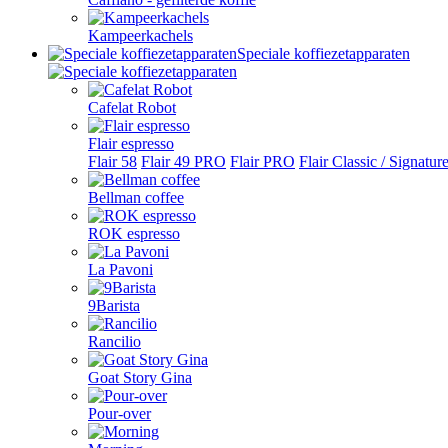
Kampeerkachels
Speciale koffiezetapparaten
Cafelat Robot
Flair espresso
Flair 58
Flair 49 PRO
Flair PRO
Flair Classic / Signatur
Bellman coffee
ROK espresso
La Pavoni
9Barista
Rancilio
Goat Story Gina
Pour-over