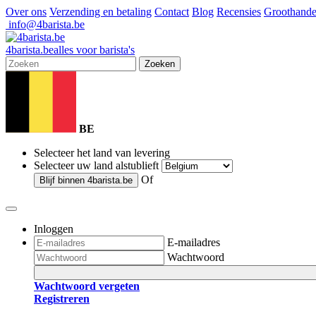
Over ons
Verzending en betaling
Contact
Blog
Recensies
Groothande
info@4barista.be
4
barista
.be
alles voor barista's
Zoeken
BE
Selecteer het land van levering
Selecteer uw land alstublieft
Of
Blijf binnen
4barista.be
Inloggen
E-mailadres
Wachtwoord
Wachtwoord vergeten
Registreren