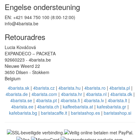
Engelse ondersteuning
EN: +421 944 750 100 (8:00-12:00)
info@4barista.be
Retouradres
Lucia Kováčová
EXPANDECO – PACKETA
92660223 - 4barista.be
Nieuwe Weerd 22
3650 Dilsen - Stokkem
Belgium
4barista.sk
|
4barista.cz
|
4barista.hu
|
4barista.ro
|
4barista.pl
|
4barista.de
|
4barista.com
|
4barista.hr
|
4barista.nl
|
4barista.dk
|
4barista.se
|
4barista.pt
|
4barista.fi
|
4barista.lv
|
4barista.lt
|
4barista.ee
|
4barista.ch
|
kaffeebarista.at
|
kafesbarista.gr
|
kafebarista.bg
|
baristacaffe.it
|
baristashop.es
|
baristashop.si