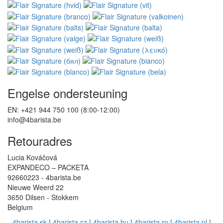
Engelse ondersteuning
EN: +421 944 750 100 (8:00-12:00)
info@4barista.be
Retouradres
Lucia Kováčová
EXPANDECO – PACKETA
92660223 - 4barista.be
Nieuwe Weerd 22
3650 Dilsen - Stokkem
Belgium
4barista.sk
|
4barista.cz
|
4barista.hu
|
4barista.ro
|
4barista.pl
|