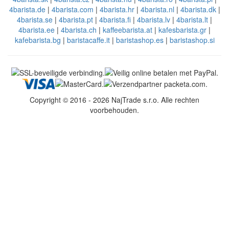
4barista.de
|
4barista.com
|
4barista.hr
|
4barista.nl
|
4barista.dk
|
4barista.se
|
4barista.pt
|
4barista.fi
|
4barista.lv
|
4barista.lt
|
4barista.ee
|
4barista.ch
|
kaffeebarista.at
|
kafesbarista.gr
|
kafebarista.bg
|
baristacaffe.it
|
baristashop.es
|
baristashop.si
Copyright © 2016 - 2026 NajTrade s.r.o. Alle rechten
voorbehouden.