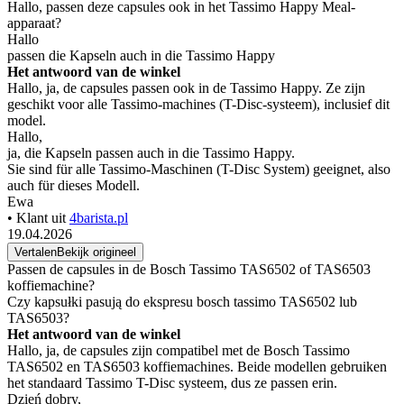
Hallo, passen deze capsules ook in het Tassimo Happy Meal-
apparaat?
Hallo
passen die Kapseln auch in die Tassimo Happy
Het antwoord van de winkel
Hallo, ja, de capsules passen ook in de Tassimo Happy. Ze zijn
geschikt voor alle Tassimo-machines (T-Disc-systeem), inclusief dit
model.
Hallo,
ja, die Kapseln passen auch in die Tassimo Happy.
Sie sind für alle Tassimo-Maschinen (T-Disc System) geeignet, also
auch für dieses Modell.
Ewa
• Klant uit
4barista.pl
19.04.2026
Vertalen
Bekijk origineel
Passen de capsules in de Bosch Tassimo TAS6502 of TAS6503
koffiemachine?
Czy kapsułki pasują do ekspresu bosch tassimo TAS6502 lub
TAS6503?
Het antwoord van de winkel
Hallo, ja, de capsules zijn compatibel met de Bosch Tassimo
TAS6502 en TAS6503 koffiemachines. Beide modellen gebruiken
het standaard Tassimo T-Disc systeem, dus ze passen erin.
Dzień dobry,