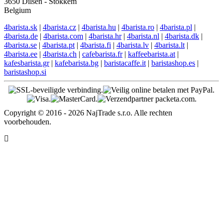
3650 Dilsen - Stokkem
Belgium
4barista.sk
|
4barista.cz
|
4barista.hu
|
4barista.ro
|
4barista.pl
|
4barista.de
|
4barista.com
|
4barista.hr
|
4barista.nl
|
4barista.dk
|
4barista.se
|
4barista.pt
|
4barista.fi
|
4barista.lv
|
4barista.lt
|
4barista.ee
|
4barista.ch
|
cafebarista.fr
|
kaffeebarista.at
|
kafesbarista.gr
|
kafebarista.bg
|
baristacaffe.it
|
baristashop.es
|
baristashop.si
Copyright © 2016 - 2026 NajTrade s.r.o. Alle rechten
voorbehouden.