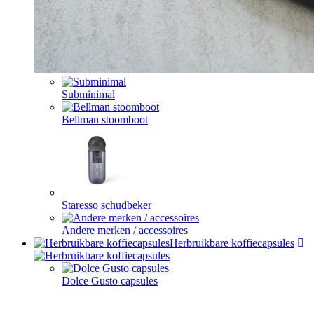
Subminimal
Bellman stoomboot
Staresso schudbeker
Andere merken / accessoires
Herbruikbare koffiecapsules
Dolce Gusto capsules