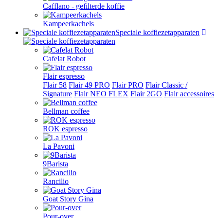
Cafflano - gefilterde koffie
Kampeerkachels
Speciale koffiezetapparaten
Cafelat Robot
Flair espresso
Flair 58
Flair 49 PRO
Flair PRO
Flair Classic /
Signature
Flair NEO FLEX
Flair 2GO
Flair accessoires
Bellman coffee
ROK espresso
La Pavoni
9Barista
Rancilio
Goat Story Gina
Pour-over