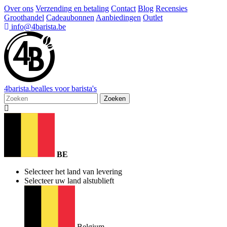
Over ons
Verzending en betaling
Contact
Blog
Recensies
Groothandel
Cadeaubonnen
Aanbiedingen
Outlet
info@4barista.be
4
barista
.be
alles voor barista's
Zoeken
BE
Selecteer het land van levering
Selecteer uw land alstublieft
Belgium