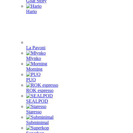
Goat Story
Hario
La Pavoni
Mlynko
Morning
PUQ
ROK espresso
SEALPOD
Staresso
Subminimal