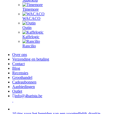
Superkop
Timemore
WACACO
Outin
Kaffelogic
Rancilio
Over ons
Verzending en betaling
Contact
Blog
Recensies
Groothandel
Cadeaubonnen
Aanbiedingen
Outlet
info@4barista.be
10 tips voor het bereiden van een voortreffelijk drankje