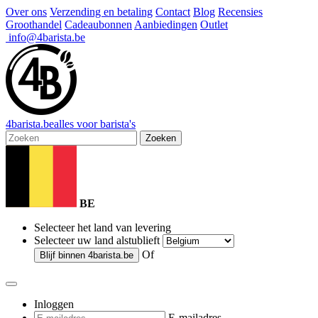
Over ons
Verzending en betaling
Contact
Blog
Recensies
Groothandel
Cadeaubonnen
Aanbiedingen
Outlet
info@4barista.be
4
barista
.be
alles voor barista's
Zoeken
BE
Selecteer het land van levering
Selecteer uw land alstublieft
Of
Blijf binnen
4barista.be
Inloggen
E-mailadres