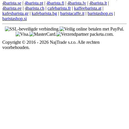
4barista.se
|
4barista.pt
|
4barista.fi
|
4barista.lv
|
4barista.lt
|
4barista.ee
|
4barista.ch
|
cafebarista.fr
|
kaffeebarista.at
|
kafesbarista.gr
|
kafebarista.bg
|
baristacaffe.it
|
baristashop.es
|
baristashop.si
Copyright © 2016 - 2026 NajTrade s.r.o. Alle rechten
voorbehouden.