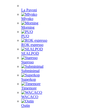
La Pavoni
Mlynko
Morning
PUQ
ROK espresso
SEALPOD
Staresso
Subminimal
Superkop
Timemore
WACACO
Outin