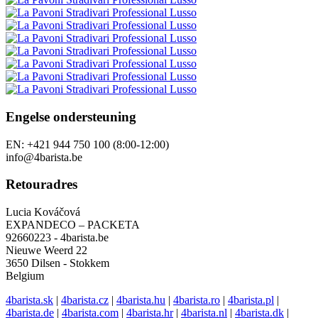
Engelse ondersteuning
EN: +421 944 750 100 (8:00-12:00)
info@4barista.be
Retouradres
Lucia Kováčová
EXPANDECO – PACKETA
92660223 - 4barista.be
Nieuwe Weerd 22
3650 Dilsen - Stokkem
Belgium
4barista.sk
|
4barista.cz
|
4barista.hu
|
4barista.ro
|
4barista.pl
|
4barista.de
|
4barista.com
|
4barista.hr
|
4barista.nl
|
4barista.dk
|