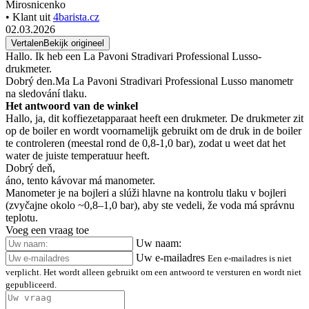
Mirosnicenko
• Klant uit
4barista.cz
02.03.2026
Vertalen
Bekijk origineel
Hallo. Ik heb een La Pavoni Stradivari Professional Lusso-
drukmeter.
Dobrý den.Ma La Pavoni Stradivari Professional Lusso manometr
na sledování tlaku.
Het antwoord van de winkel
Hallo, ja, dit koffiezetapparaat heeft een drukmeter. De drukmeter zit
op de boiler en wordt voornamelijk gebruikt om de druk in de boiler
te controleren (meestal rond de 0,8-1,0 bar), zodat u weet dat het
water de juiste temperatuur heeft.
Dobrý deň,
áno, tento kávovar má manometer.
Manometer je na bojleri a slúži hlavne na kontrolu tlaku v bojleri
(zvyčajne okolo ~0,8–1,0 bar), aby ste vedeli, že voda má správnu
teplotu.
Voeg een vraag toe
Uw naam:
Uw e-mailadres
Een e-mailadres is niet
verplicht. Het wordt alleen gebruikt om een antwoord te versturen en wordt niet
gepubliceerd.