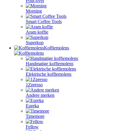
Pour-over
Morning
Smart Coffee Tools
Aram koffie
Superkop
Koffiemolens
Handmatige koffiemolens
Elektrische koffiemolens
1Zpresso
Andere merken
Eureka
Timemore
Fellow