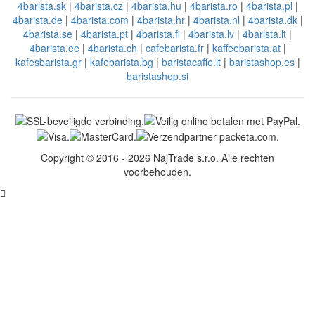
4barista.sk
|
4barista.cz
|
4barista.hu
|
4barista.ro
|
4barista.pl
|
4barista.de
|
4barista.com
|
4barista.hr
|
4barista.nl
|
4barista.dk
|
4barista.se
|
4barista.pt
|
4barista.fi
|
4barista.lv
|
4barista.lt
|
4barista.ee
|
4barista.ch
|
cafebarista.fr
|
kaffeebarista.at
|
kafesbarista.gr
|
kafebarista.bg
|
baristacaffe.it
|
baristashop.es
|
baristashop.si
Copyright © 2016 - 2026 NajTrade s.r.o. Alle rechten
voorbehouden.