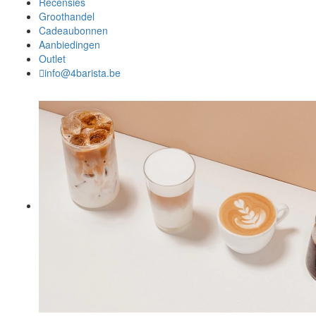
Recensies
Groothandel
Cadeaubonnen
Aanbiedingen
Outlet
info@4barista.be