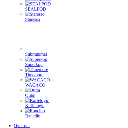
SEALPOD
Staresso
Subminimal
Superkop
Timemore
WACACO
Outin
Kaffelogic
Rancilio
Over ons