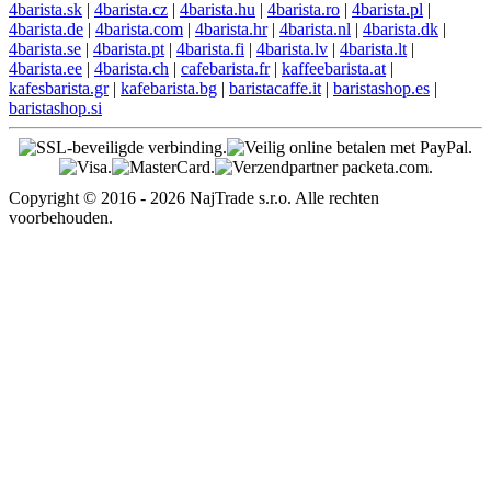
4barista.sk
|
4barista.cz
|
4barista.hu
|
4barista.ro
|
4barista.pl
|
4barista.de
|
4barista.com
|
4barista.hr
|
4barista.nl
|
4barista.dk
|
4barista.se
|
4barista.pt
|
4barista.fi
|
4barista.lv
|
4barista.lt
|
4barista.ee
|
4barista.ch
|
cafebarista.fr
|
kaffeebarista.at
|
kafesbarista.gr
|
kafebarista.bg
|
baristacaffe.it
|
baristashop.es
|
baristashop.si
Copyright © 2016 - 2026 NajTrade s.r.o. Alle rechten
voorbehouden.