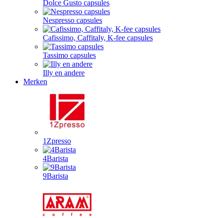
Dolce Gusto capsules
Nespresso capsules
Cafissimo, Caffitaly, K-fee capsules
Tassimo capsules
Illy en andere
Merken
1Zpresso
4Barista
9Barista