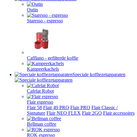
Outin
Staresso - espresso
Cafflano - gefilterde koffie
Kampeerkachels
Speciale koffiezetapparaten
Cafelat Robot
Flair espresso
Flair 58
Flair 49 PRO
Flair PRO
Flair Classic /
Signature
Flair NEO FLEX
Flair 2GO
Flair accessoires
Bellman coffee
ROK espresso