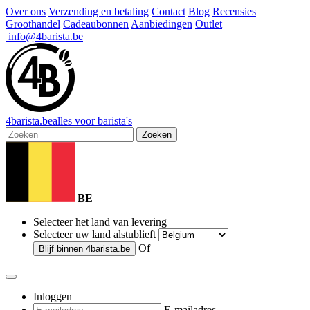
Over ons
Verzending en betaling
Contact
Blog
Recensies
Groothandel
Cadeaubonnen
Aanbiedingen
Outlet
info@4barista.be
4
barista
.be
alles voor barista's
Zoeken
BE
Selecteer het land van levering
Selecteer uw land alstublieft
Of
Blijf binnen
4barista.be
Inloggen
E-mailadres