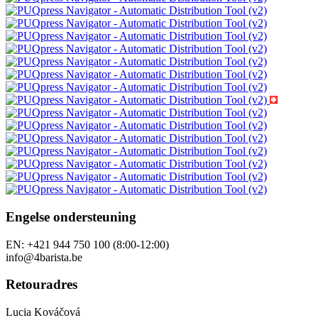
Recensies
Cadeaubonnen
Aanbiedingen
Zelfstudies
Volg ons
Onze andere winkels