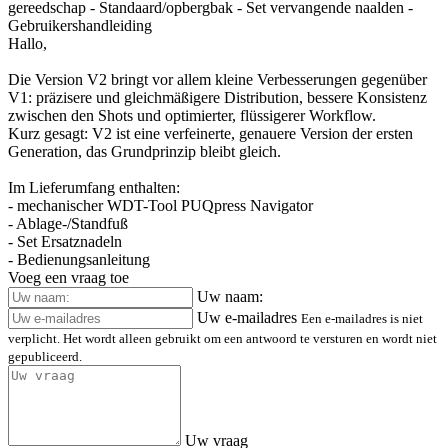
Vragen van klanten
Ben
• Klant uit
4barista.de
04.05.2026
Vertalen
Bekijk origineel
Hallo, wat houdt versie V2 precies in?
Hallo, was genau bringt die Version V2 mit sich ?
Het antwoord van de winkel
Hallo, versie V2 biedt voornamelijk kleine verbeteringen ten
opzichte van V1: een nauwkeurigere en gelijkmatigere verdeling,
betere consistentie tussen de shots en een geoptimaliseerde,
soepelere workflow. Kortom: V2 is een verfijnde, nauwkeurigere
versie van de eerste generatie; het basisprincipe blijft hetzelfde.
Inbegrepen in het pakket: - PUQpress Navigator mechanisch WDT-
gereedschap - Standaard/opbergbak - Set vervangende naalden -
Gebruikershandleiding
Hallo,
Die Version V2 bringt vor allem kleine Verbesserungen gegenüber
V1: präzisere und gleichmäßigere Distribution, bessere Konsistenz
zwischen den Shots und optimierter, flüssigerer Workflow.
Kurz gesagt: V2 ist eine verfeinerte, genauere Version der ersten
Generation, das Grundprinzip bleibt gleich.