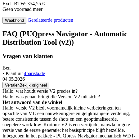
FAQ - Vragen over
PUQpress
Navigator - Automatic
Distribution Tool (v2)
Zoekt u meer informatie over PUQpress Navigator - Automatic
Distribution Tool (v2)?
In onze technische ondersteuningssectie vindt u veelgestelde vragen
(FAQ) en antwoorden over de functies, parameters en het gebruik
van dit product. Als u een specifieke vraag heeft over PUQpress
Navigator - Automatic Distribution Tool (v2), kunt u deze stellen in
het discussieforum hieronder. We beantwoorden uw vraag graag.
429,00 €
Excl. BTW: 354,55 €
Geen voorraad meer
Gerelateerde producten
Waakhond
FAQ (PUQpress Navigator - Automatic
Distribution Tool (v2))