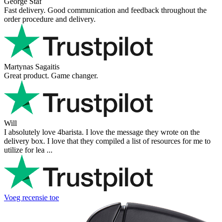
Victor M.
Very professional, fast shipping, will buy again
Ihor Zlobin
Fantastisk upplevelse från början till slut. Snabb leverans, mycket
bra kommunikation och produkter av hög kvalitet. Allt kom
välpackat och i perf ...
George Staf
Fast delivery. Good communication and feedback throughout the
order procedure and delivery.
Martynas Sagaitis
Great product. Game changer.