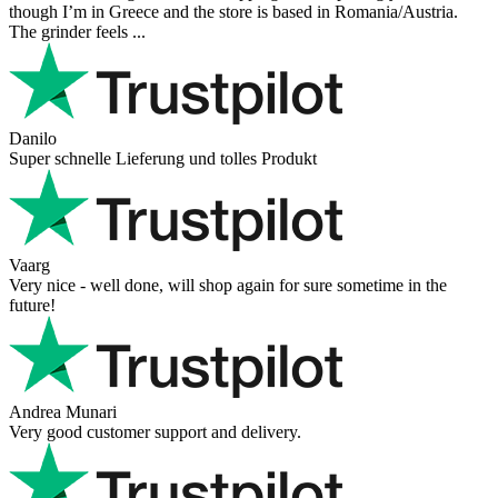
Der Support ist w ...
Hanna
Def recommend! Even with the trust pilot results, I'm always a bit
scared ordering from websites I did not hear of before, but this one
is 100% solid ...
Ahmed Sherif
Excellent coffee grinder! The shipping was surprisingly fast, even
though I’m in Greece and the store is based in Romania/Austria.
The grinder feels ...
Danilo
Super schnelle Lieferung und tolles Produkt