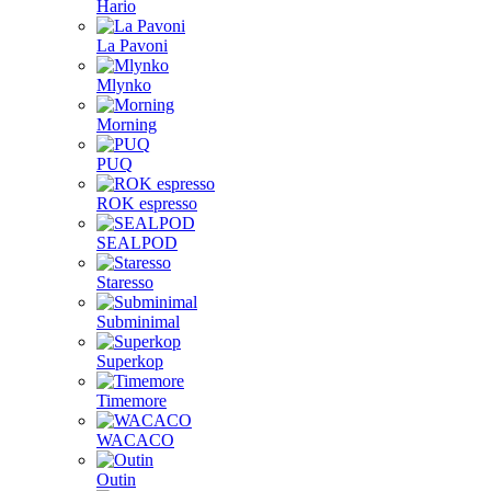
Hario
La Pavoni
Mlynko
Morning
PUQ
ROK espresso
SEALPOD
Staresso
Subminimal
Superkop
Timemore
WACACO
Outin