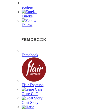
ecotree
Eureka
Fellow
Femobook
Flair Espresso
Gene Café
Goat Story