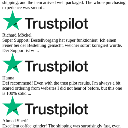
I bought a cafelat robot, the delivery was really fast and the products
were in great conditions. I will be buying again. The shipping to
Switzerland ...
Mihaylovich
perfect all product,company,delivery, thanks recomended
Nerijus
Excellent store! Friendly and professional communication, fast
shipping, and the item arrived well packaged. The whole purchasing
experience was smoot ...
Richard Möckel
Super Support! Bestellvorgang hat super funktioniert. Ich einen
Feuer bei der Bestellung gemacht, welcher sofort korrigiert wurde.