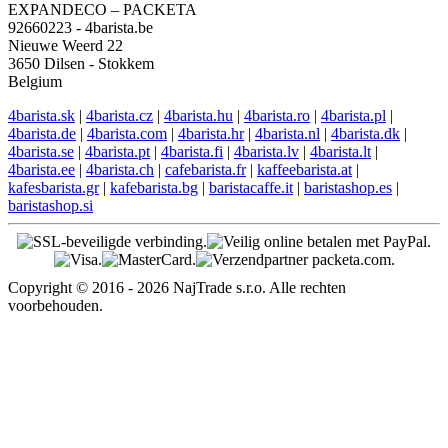
Engelse ondersteuning
EN: +421 944 750 100 (8:00-12:00)
info@4barista.be
Retouradres
Lucia Kováčová
EXPANDECO – PACKETA
92660223 - 4barista.be
Nieuwe Weerd 22
3650 Dilsen - Stokkem
Belgium
4barista.sk
|
4barista.cz
|
4barista.hu
|
4barista.ro
|
4barista.pl
|
4barista.de
|
4barista.com
|
4barista.hr
|
4barista.nl
|
4barista.dk
|
4barista.se
|
4barista.pt
|
4barista.fi
|
4barista.lv
|
4barista.lt
|