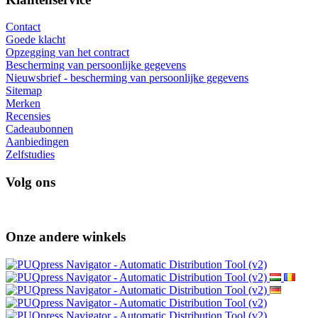
Gratis EU-verzending
voor bestellingen boven de 200,00 €
Informatie
Over ons
Terugzenden van goederen
Verzending en betaling
Veilig online betalen GoPay
Voorwaarden
Werk met ons samen
Groothandel
Wacaco - geautoriseerde dealer
Cafelat - geautoriseerde dealer
Klantenservice
Contact
Goede klacht
Opzegging van het contract
Bescherming van persoonlijke gegevens
Nieuwsbrief - bescherming van persoonlijke gegevens
Sitemap
Merken