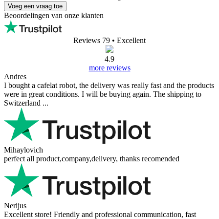
Im Lieferumfang enthalten:
- mechanischer WDT-Tool PUQpress Navigator
- Ablage-/Standfuß
- Set Ersatznadeln
- Bedienungsanleitung
Voeg een vraag toe
Uw naam:
Uw e-mailadres
Een e-mailadres is niet
verplicht. Het wordt alleen gebruikt om een antwoord te versturen en wordt niet
gepubliceerd.
Uw vraag
Voeg een vraag toe
Beoordelingen van onze klanten
Reviews 79
• Excellent
4.9
more reviews
Andres