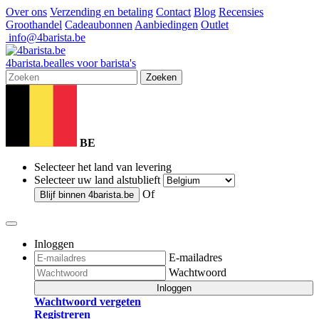
Over ons
Verzending en betaling
Contact
Blog
Recensies
Groothandel
Cadeaubonnen
Aanbiedingen
Outlet
info@4barista.be
4
barista
.be
alles voor barista's
Zoeken
BE
Selecteer het land van levering
Selecteer uw land alstublieft
Of
Blijf binnen
4barista.be
Inloggen
E-mailadres
Wachtwoord
Inloggen
Wachtwoord vergeten
Registreren