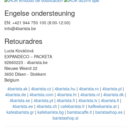
Engelse ondersteuning
EN: +421 944 750 100 (8:00-12:00)
info@4barista.be
Retouradres
Lucia Kováčová
EXPANDECO – PACKETA
92660223 - 4barista.be
Nieuwe Weerd 22
3650 Dilsen - Stokkem
Belgium
4barista.sk
|
4barista.cz
|
4barista.hu
|
4barista.ro
|
4barista.pl
|
4barista.de
|
4barista.com
|
4barista.hr
|
4barista.nl
|
4barista.dk
|
4barista.se
|
4barista.pt
|
4barista.fi
|
4barista.lv
|
4barista.lt
|
4barista.ee
|
4barista.ch
|
cafebarista.fr
|
kaffeebarista.at
|
kafesbarista.gr
|
kafebarista.bg
|
baristacaffe.it
|
baristashop.es
|
baristashop.si