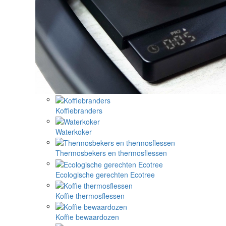
Koffiebranders
Waterkoker
Thermosbekers en thermosflessen
Ecologische gerechten Ecotree
Koffie thermosflessen
Koffie bewaardozen