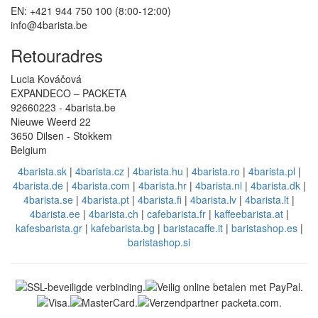
EN: +421 944 750 100 (8:00-12:00)
info@4barista.be
Retouradres
Lucia Kováčová
EXPANDECO – PACKETA
92660223 - 4barista.be
Nieuwe Weerd 22
3650 Dilsen - Stokkem
Belgium
4barista.sk
|
4barista.cz
|
4barista.hu
|
4barista.ro
|
4barista.pl
|
4barista.de
|
4barista.com
|
4barista.hr
|
4barista.nl
|
4barista.dk
|
4barista.se
|
4barista.pt
|
4barista.fi
|
4barista.lv
|
4barista.lt
|
4barista.ee
|
4barista.ch
|
cafebarista.fr
|
kaffeebarista.at
|
kafesbarista.gr
|
kafebarista.bg
|
baristacaffe.it
|
baristashop.es
|
baristashop.si