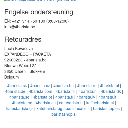
Engelse ondersteuning
EN: +421 944 750 100 (8:00-12:00)
info@4barista.be
Retouradres
Lucia Kováčová
EXPANDECO – PACKETA
92660223 - 4barista.be
Nieuwe Weerd 22
3650 Dilsen - Stokkem
Belgium
4barista.sk
|
4barista.cz
|
4barista.hu
|
4barista.ro
|
4barista.pl
|
4barista.de
|
4barista.com
|
4barista.hr
|
4barista.nl
|
4barista.dk
|
4barista.se
|
4barista.pt
|
4barista.fi
|
4barista.lv
|
4barista.lt
|
4barista.ee
|
4barista.ch
|
cafebarista.fr
|
kaffeebarista.at
|
kafesbarista.gr
|
kafebarista.bg
|
baristacaffe.it
|
baristashop.es
|
baristashop.si